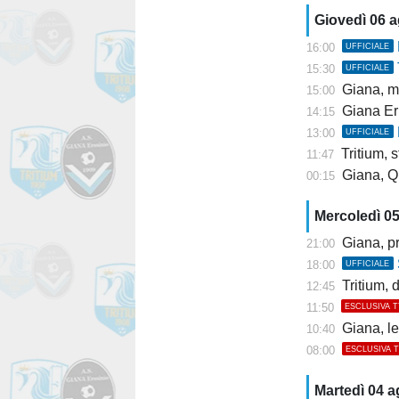
Giovedì 06 
16:00
UFFICIALE
15:30
UFFICIALE
Giana, mis
15:00
Giana Er
14:15
13:00
UFFICIALE
Tritium, st
11:47
Giana, Q
00:15
Mercoledì 0
Giana, pr
21:00
18:00
UFFICIALE
Tritium, dis
12:45
11:50
ESCLUSIVA 
Giana, l
10:40
08:00
ESCLUSIVA 
Martedì 04 