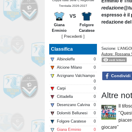
Erminio e Tri
Coppa Italia Serie C Regionale
Trenitalia 2026-2027
redazione@tu
espresso è il 
VS
redazione del
Giana
Folgore
Erminio
Caratese
[ Precedenti ]
Sezione:
L'ANGO
Classifica
Autore: Rossana 
Albinoleffe
0
vedi letture
Alcione Milano
0
Condividi
Arzignano Valchiampo
0
Carpi
0
Altre n
Cittadella
0
Desenzano Calvina
0
Il tifo
"Quest
Dolomiti Bellunesi
0
piacer
Folgore Caratese
0
giocare"
Giana Erminio
0