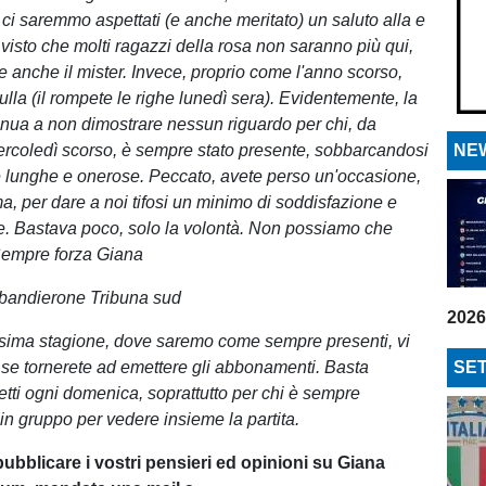
ci saremmo aspettati (e anche meritato) un saluto alla e
 visto che molti ragazzi della rosa non saranno più qui,
e anche il mister. Invece, proprio come l'anno scorso,
nulla (il rompete le righe lunedì sera). Evidentemente, la
inua a non dimostrare nessun riguardo per chi, da
rcoledì scorso, è sempre stato presente, sobbarcandosi
NEW
e lunghe e onerose. Peccato, avete perso un'occasione,
a, per dare a noi tifosi un minimo di soddisfazione e
. Bastava poco, solo la volontà. Non possiamo che
.Sempre forza Giana
l bandierone Tribuna sud
2026
ssima stagione, dove saremo come sempre presenti, vi
se tornerete ad emettere gli abbonamenti. Basta
SET
ietti ogni domenica, soprattutto per chi è sempre
in gruppo per vedere insieme la partita.
pubblicare i vostri pensieri ed opinioni su Giana