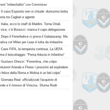
noni “imbestialito” con Commisso
Il caso Esposito non si chiude: durissimo botta
osta tra Cagliari e agente
Italia, ecco lo staff di Maldini. Torna Oriali,
i vice, c’è Bonucci: manca il capo delegazione
Dopo il Fenerbahce ci prova il Galatasaray. Ma
ttativa col Milan per Leao è tutta da imbastire
Caos FIFA, la tempesta continua. La UEFA
ma il boicottaggio: “Persa fiducia in Infantino”
Gustavo Ghezzi: “Fiorentina, che colpo
ntuono! Aranda e Flores i prossimi ad esplodere.
 felice della Roma e Molina è un bel colpo”
Giornata Real: ufficializzati l'acquisto di
de e il rinnovo di Vinicius. Sfuma Rodri