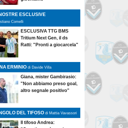
 NOSTRE ESCLUSIVE
istiano Comelli
ESCLUSIVA TTG BMS
Tritium Next Gen, il ds
Ratti: "Pronti a giocarcela"
NA ERMINIO
di Davide Villa
Giana, mister Gambirasio:
"Non abbiamo preso goal,
altro segnale positivo"
NGOLO DEL TIFOSO
di Mattia Vavassori
Il tifoso Andrea: