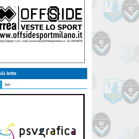
iù lette
Ieri