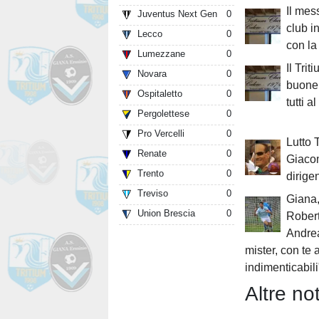
Il mes
Juventus Next Gen
0
club i
Lecco
0
con la
Lumezzane
0
Il Tri
Novara
0
buone 
Ospitaletto
0
tutti 
Pergolettese
0
Pro Vercelli
0
Lutto 
Renate
0
Giaco
Trento
0
dirigen
Treviso
0
Giana, 
Union Brescia
0
Rober
Andrea
mister, con te 
indimenticabili
Altre not