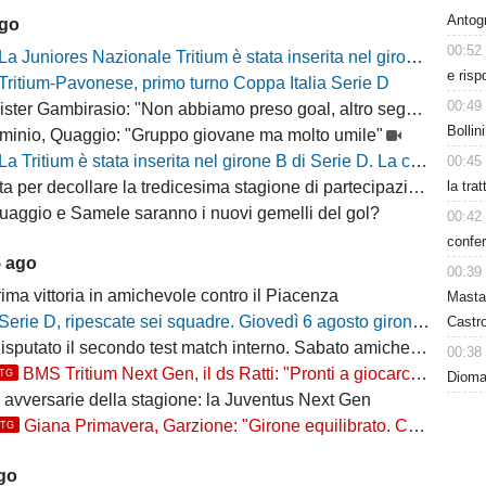
Antog
ago
00:52
La Juniores Nazionale Tritium è stata inserita nel girone C
e risp
Tritium-Pavonese, primo turno Coppa Italia Serie D
00:49
ter Gambirasio: "Non abbiamo preso goal, altro segnale positivo"
Bollin
minio, Quaggio: "Gruppo giovane ma molto umile"
La Tritium è stata inserita nel girone B di Serie D. La composizione delle squadre per la stagione 2026/27
00:45
la tra
a per decollare la tredicesima stagione di partecipazione alla D
uaggio e Samele saranno i nuovi gemelli del gol?
00:42
confer
5 ago
00:39
ima vittoria in amichevole contro il Piacenza
Masta
Serie D, ripescate sei squadre. Giovedì 6 agosto gironi e calendari del campionato 2026/27
Castro
putato il secondo test match interno. Sabato amichevole col Sant'Angelo
00:38
BMS Tritium Next Gen, il ds Ratti: "Pronti a giocarcela"
TTG
Dioman
e avversarie della stagione: la Juventus Next Gen
Giana Primavera, Garzione: "Girone equilibrato. Ce la giochiamo"
TTG
ago