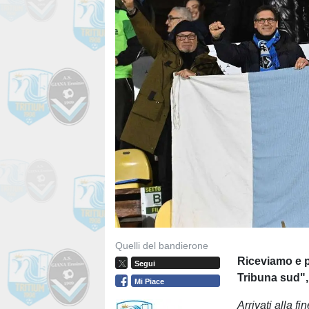
Quelli del bandierone
Riceviamo e p
Segui
Tribuna sud", 
Mi Piace
Arrivati alla f