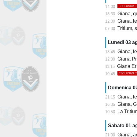
14:00
ESCLUSIVA 
Giana, q
13:30
Giana, l
12:30
Tritium, s
07:30
Lunedì 03 a
Giana, le
18:45
Giana Pr
12:00
Giana Erm
11:15
10:45
ESCLUSIVA 
Domenica 0
Giana, le
21:15
Giana, Ga
16:35
La Tritium ri
10:50
Sabato 01 a
Giana, arr
21:00