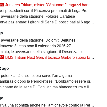
Juniores Tritium, mister D'Antuono: "I ragazzi hanno già un'impostazione, l'obiettivo è cercare..."
TTG
uei precedenti con il Piacenza profumati di Lega Pro
e avversarie della stagione: Folgore Caratese
erve pazientare: i gironi di Serie D posticipati al 6 agosto
go
 avversarie della stagione: Dolomiti Bellunesi
imavera 3, reso noto il calendario 2026-27
inio, le avversarie della stagione: il Desenzano
BMS Tritium Next Gen, il tecnico Garbero suona la carica per la prossima stagione: "Dovremo cercare di..."
TTG
2 ago
 potenzialità ci sono, ora serve l'amalgama
mbirasio dopo la Pergolettese: "Dobbiamo essere più cinici"
parte dalla serie D. Con l'anima biancoazzurra e il cuore di Trezzo sull'Adda
go
iva una sconfitta anche nell'amichevole contro la Pergolettese