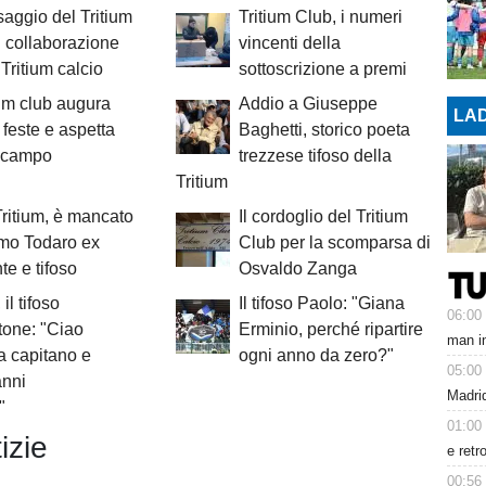
saggio del Tritium
Tritium Club, i numeri
n collaborazione
vincenti della
 Tritium calcio
sottoscrizione a premi
tium club augura
Addio a Giuseppe
LAD
feste e aspetta
Baghetti, storico poeta
al campo
trezzese tifoso della
Tritium
Tritium, è mancato
Il cordoglio del Tritium
mo Todaro ex
Club per la scomparsa di
te e tifoso
Osvaldo Zanga
il tifoso
Il tifoso Paolo: "Giana
06:00
tone: "Ciao
Erminio, perché ripartire
man in
 capitano e
ogni anno da zero?"
05:00
anni
Madrid
"
01:00
izie
e retr
00:56