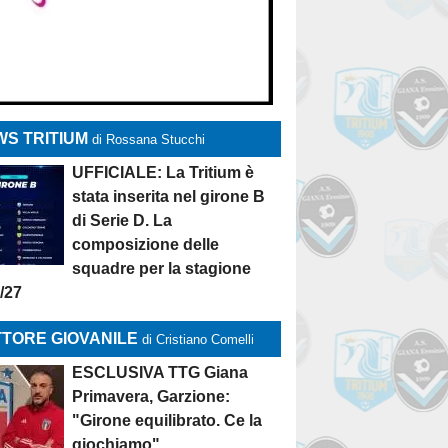
S TRITIUM
di Rossana Stucchi
UFFICIALE: La Tritium è
stata inserita nel girone B
di Serie D. La
composizione delle
squadre per la stagione
/27
TORE GIOVANILE
di Cristiano Comelli
ESCLUSIVA TTG Giana
Primavera, Garzione:
"Girone equilibrato. Ce la
giochiamo"