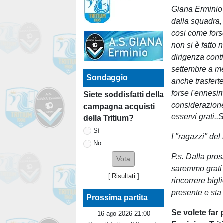
Giana Erminio 
dalla squadra,
cosi come fors
non si è fatto 
dirigenza cont
settembre a me
Sondaggio
anche trasfert
forse l'ennesim
Siete soddisfatti della
considerazione
campagna acquisti
esservi grati.
della Tritium?
Sì
I "ragazzi" de
No
P.s. Dalla pro
saremmo grati 
[
Risultati
]
rincorrere bigl
presente e sta 
Prossima partita
Se volete far 
16 ago 2026 21:00