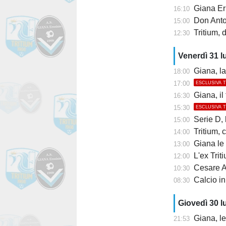
Giana Erm
16:10
Don Anton
15:00
Tritium, 
12:30
Venerdì 31 l
Giana, la 
18:00
17:00
ESCLUSIVA 
Giana, il
16:30
15:30
ESCLUSIVA 
Serie D, lu
15:00
Tritium, co
14:00
Giana le 
13:00
L'ex Tritium 
12:00
Cesare Al
10:30
Calcio in
08:30
Giovedì 30 l
Giana, l
21:53