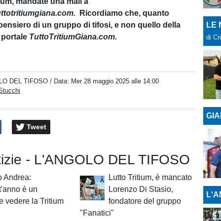
tium, mandate una mail a
ttotritiumgiana.com.
Ricordiamo che, quanto
pensiero di un gruppo di tifosi, e non quello della
LE
 portale
TuttoTritiumGiana.com.
di Cr
LO DEL TIFOSO
/ Data:
Mer 28 maggio 2025 alle 14:00
Stucchi
GIA
Tweet
otizie - L'ANGOLO DEL TIFOSO
so Andrea:
Lutto Tritium, è mancato
'anno è un
Lorenzo Di Stasio,
L'A
e vedere la Tritium
fondatore del gruppo
"Fanatici"