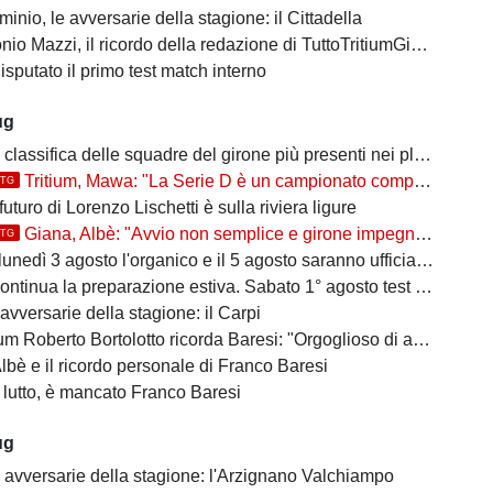
inio, le avversarie della stagione: il Cittadella
io Mazzi, il ricordo della redazione di TuttoTritiumGiana
disputato il primo test match interno
ug
classifica delle squadre del girone più presenti nei playoff
Tritium, Mawa: "La Serie D è un campionato competitivo, ma vogliamo farci rispettare"
TTG
 futuro di Lorenzo Lischetti è sulla riviera ligure
Giana, Albè: "Avvio non semplice e girone impegnativo"
TTG
nedì 3 agosto l'organico e il 5 agosto saranno ufficializzati i gironi
ntinua la preparazione estiva. Sabato 1° agosto test match interno
avversarie della stagione: il Carpi
Roberto Bortolotto ricorda Baresi: "Orgoglioso di aver conosciuto un vero uomo"
bè e il ricordo personale di Franco Baresi
 lutto, è mancato Franco Baresi
ug
e avversarie della stagione: l'Arzignano Valchiampo