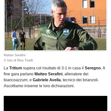
Matteo Serafini
© foto di Rino Tinelli
La
Tritium
supera col risultato di 3-1 in casa il
Seregno
. A
fine gara parlano
Matteo
Serafini
, allenatore dei
biancoazzurri, e
Gabriele
Avella
, tecnico dei brianzoli.
Ascoltiamo insieme le loro dichiarazioni.