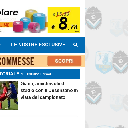
E
LE NOSTRE ESCLUSIVE
TORIALE
di Cristiano Comelli
Giana, amichevole di
studio con il Desenzano in
vista del campionato