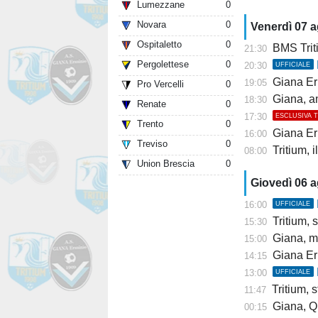
Lumezzane
0
Novara
0
Venerdì 07 
Ospitaletto
0
BMS Trit
21:30
Pergolettese
0
20:30
UFFICIALE
Giana Er
19:05
Pro Vercelli
0
Giana, am
18:30
Renate
0
17:30
ESCLUSIVA 
Trento
0
Giana Erm
16:00
Treviso
0
Tritium, 
08:00
Union Brescia
0
Giovedì 06 
16:00
UFFICIALE
Tritium, s
15:30
Giana, mis
15:00
Giana Er
14:15
13:00
UFFICIALE
Tritium, st
11:47
Giana, Q
00:15