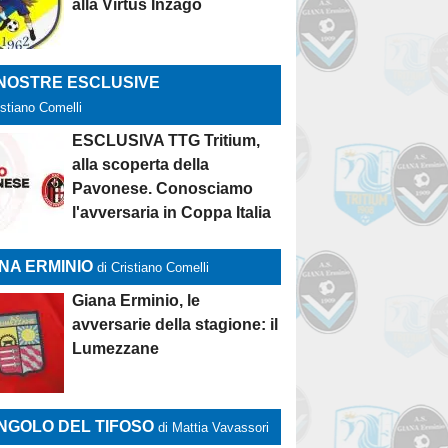
alla Virtus Inzago
 NOSTRE ESCLUSIVE
istiano Comelli
ESCLUSIVA TTG Tritium,
alla scoperta della
Pavonese. Conosciamo
l'avversaria in Coppa Italia
NA ERMINIO
di Cristiano Comelli
Giana Erminio, le
avversarie della stagione: il
Lumezzane
NGOLO DEL TIFOSO
di Mattia Vavassori