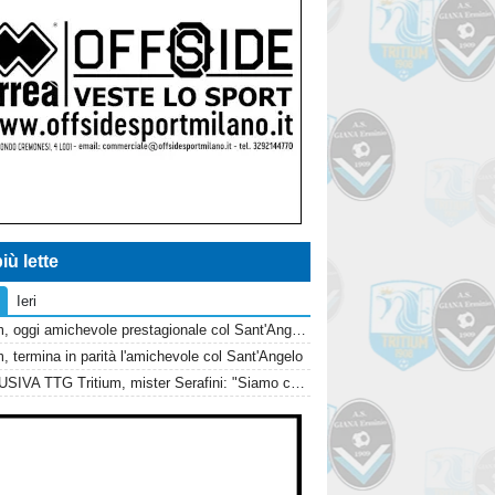
iù lette
Ieri
Tritium, oggi amichevole prestagionale col Sant'Angelo
m, termina in parità l'amichevole col Sant'Angelo
ESCLUSIVA TTG Tritium, mister Serafini: "Siamo cercando di portare tutti..."