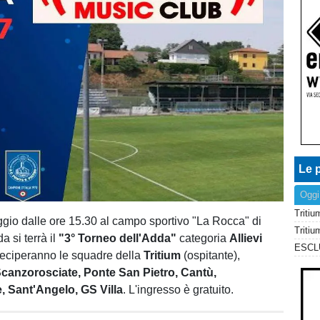
Le p
Oggi
io dalle ore 15.30 al campo sportivo "La Rocca" di
Tritiu
a si terrà il
"3° Torneo dell'Adda"
categoria
Allievi
teciperanno le squadre della
Tritium
(ospitante),
canzorosciate, Ponte San Pietro, Cantù,
 Sant'Angelo, GS Villa
. L'ingresso è gratuito.