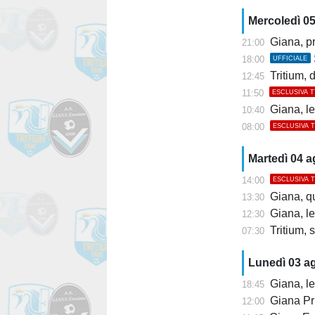
Mercoledì 0
Giana, pr
21:00
18:00
UFFICIALE
Tritium, dis
12:45
11:50
ESCLUSIVA 
Giana, l
10:40
08:00
ESCLUSIVA 
Martedì 04 
14:00
ESCLUSIVA 
Giana, q
13:30
Giana, l
12:30
Tritium, s
07:30
Lunedì 03 a
Giana, le
18:45
Giana Pr
12:00