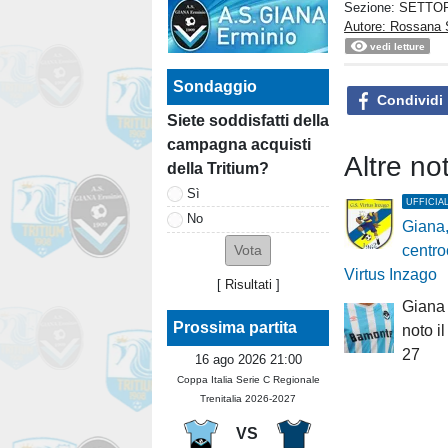
Sezione:
SETTOR
Autore: Rossana 
vedi letture
Sondaggio
Condividi
Siete soddisfatti della
campagna acquisti
Altre n
della Tritium?
Sì
UFFICIA
No
Giana
centro
Virtus Inzago
[
Risultati
]
Giana 
Prossima partita
noto i
27
16 ago 2026 21:00
Coppa Italia Serie C Regionale
Trenitalia 2026-2027
VS