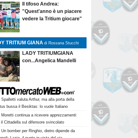
Il tifoso Andrea:
"Quest'anno è un piacere
vedere la Tritium giocare"
Y TRITIUM GIANA
di Rossana Stucchi
LADY TRITIUMGIANA
con...Angelica Mandelli
Spalletti valuta Arthur, ma alla porta della
us bussa il Besiktas: lo vuole Italiano
Moretti continua a ricevere apprezzamenti:
il Cittadella sul difensore svincolato
Un bomber per Ringhio, dietro dipende da
oli: Lazio, il punto in vista del via