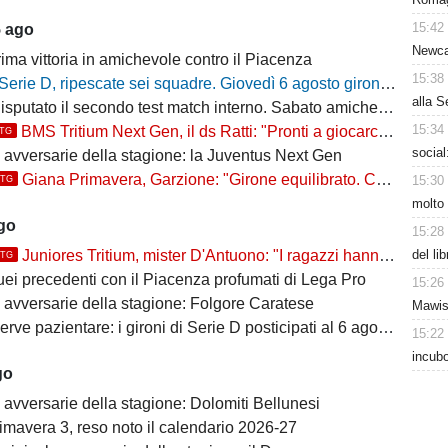
15:42
5 ago
Newcas
ima vittoria in amichevole contro il Piacenza
15:38
Serie D, ripescate sei squadre. Giovedì 6 agosto gironi e calendari del campionato 2026/27
alla S
putato il secondo test match interno. Sabato amichevole col Sant'Angelo
15:34
BMS Tritium Next Gen, il ds Ratti: "Pronti a giocarcela"
TTG
social
e avversarie della stagione: la Juventus Next Gen
Giana Primavera, Garzione: "Girone equilibrato. Ce la giochiamo"
15:30
TTG
molto 
ago
15:28
del li
Juniores Tritium, mister D'Antuono: "I ragazzi hanno già un'impostazione, l'obiettivo è cercare..."
TTG
uei precedenti con il Piacenza profumati di Lega Pro
15:26
e avversarie della stagione: Folgore Caratese
Mawiss
erve pazientare: i gironi di Serie D posticipati al 6 agosto
15:22
incubo
go
 avversarie della stagione: Dolomiti Bellunesi
imavera 3, reso noto il calendario 2026-27