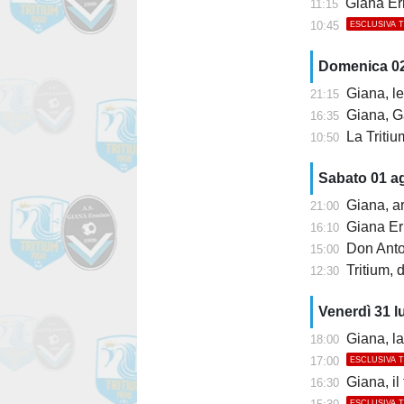
Giana Erm
11:15
10:45
ESCLUSIVA 
Domenica 0
Giana, le
21:15
Giana, Ga
16:35
La Tritium ri
10:50
Sabato 01 a
Giana, arr
21:00
Giana Erm
16:10
Don Anton
15:00
Tritium, 
12:30
Venerdì 31 l
Giana, la 
18:00
17:00
ESCLUSIVA 
Giana, il
16:30
ESCLUSIVA 