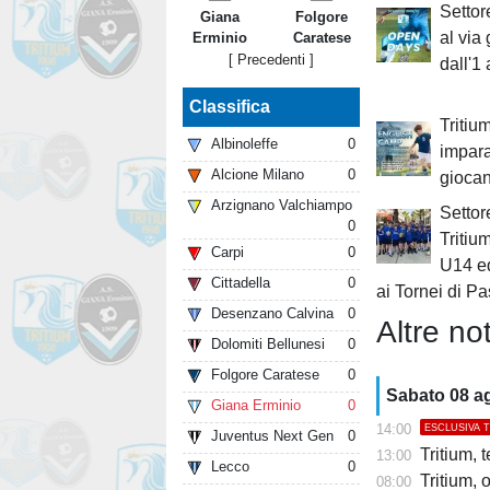
Settor
Giana
Folgore
al via
Erminio
Caratese
[ Precedenti ]
dall'1 
Classifica
Tritiu
Albinoleffe
0
impara
Alcione Milano
0
gioca
Arzignano Valchiampo
Settor
0
Tritiu
Carpi
0
U14 e
Cittadella
0
ai Tornei di P
Desenzano Calvina
0
Altre not
Dolomiti Bellunesi
0
Folgore Caratese
0
Sabato 08 a
Giana Erminio
0
14:00
ESCLUSIVA 
Juventus Next Gen
0
Tritium, 
13:00
Lecco
0
Tritium,
08:00