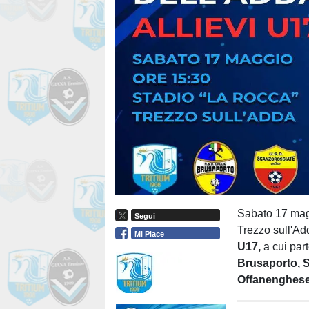
Sabato 17 magg
Segui
Trezzo sull'Add
Mi Piace
U17,
a cui par
Brusaporto, S
Offanenghese,