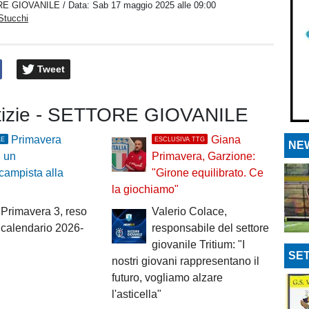
E GIOVANILE
/ Data:
Sab 17 maggio 2025 alle 09:00
Stucchi
Tweet
otizie - SETTORE GIOVANILE
Primavera
Giana
LE
ESCLUSIVA TTG
NEW
, un
Primavera, Garzione:
campista alla
"Girone equilibrato. Ce
la giochiamo"
Primavera 3, reso
Valerio Colace,
l calendario 2026-
responsabile del settore
giovanile Tritium: "I
SET
nostri giovani rappresentano il
futuro, vogliamo alzare
l'asticella"