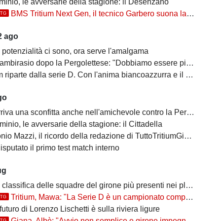
inio, le avversarie della stagione: il Desenzano
BMS Tritium Next Gen, il tecnico Garbero suona la carica per la prossima stagione: "Dovremo cercare di..."
TTG
2 ago
 potenzialità ci sono, ora serve l'amalgama
mbirasio dopo la Pergolettese: "Dobbiamo essere più cinici"
parte dalla serie D. Con l'anima biancoazzurra e il cuore di Trezzo sull'Adda
go
iva una sconfitta anche nell'amichevole contro la Pergolettese
inio, le avversarie della stagione: il Cittadella
io Mazzi, il ricordo della redazione di TuttoTritiumGiana
disputato il primo test match interno
ug
classifica delle squadre del girone più presenti nei playoff
Tritium, Mawa: "La Serie D è un campionato competitivo, ma vogliamo farci rispettare"
TTG
 futuro di Lorenzo Lischetti è sulla riviera ligure
Giana, Albè: "Avvio non semplice e girone impegnativo"
TTG