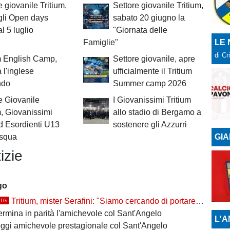
e giovanile Tritium,
Settore giovanile Tritium,
 gli Open days
sabato 20 giugno la
al 5 luglio
"Giornata delle
LE
Famiglie"
di Cr
m English Camp,
Settore giovanile, apre
 l'inglese
ufficialmente il Tritium
ndo
Summer camp 2026
e Giovanile
I Giovanissimi Tritium
m, Giovanissimi
allo stadio di Bergamo a
d Esordienti U13
sostenere gli Azzurri
GIA
asqua
izie
go
Tritium, mister Serafini: "Siamo cercando di portare tutti..."
TTG
termina in parità l'amichevole col Sant'Angelo
L'A
 oggi amichevole prestagionale col Sant'Angelo