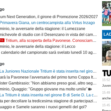
ago
ium Next Generation, il girone di Promozione 2026/2027
Primavera Giana, un centrocampista alla Virtus Inzago
minio, le avversarie della stagione: il Lumezzane
LAD
ichevole di studio con il Desenzano in vista del campionato
Tritium, alla scoperta della Pavonese. Conosciamo l'avversaria in Coppa Italia
TTG
inio, le avversarie della stagione: il Lecco
il calendario del campionato sarà svelato lunedì 10 agosto
ago
La Juniores Nazionale Tritium è stata inserita nel girone C
arà la Pavonese l'avversaria del primo turno Coppa Italia Serie D
15:52
ter Gambirasio: "Non abbiamo preso goal, altro segnale positivo"
Juvent
minio, Quaggio: "Gruppo giovane ma molto umile"
15:49
La Tritium è stata inserita nel girone B di Serie D. La composizione delle squadre per la stagione 2026/27
anche 
a per decollare la tredicesima stagione di partecipazione alla D
15:45
uaggio e Samele saranno i nuovi gemelli del gol?
Romagn