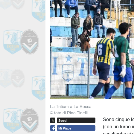
La Tritium a La Rocca
© foto di Rino Tinelli
Sono cinque le
Segui
(con un turno i
Mi Piace
casalinghe si 