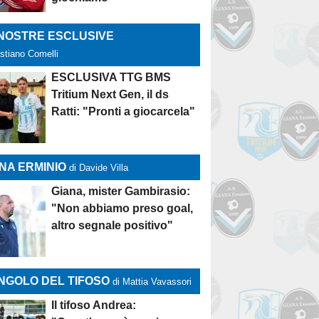
 NOSTRE ESCLUSIVE
istiano Comelli
ESCLUSIVA TTG BMS
Tritium Next Gen, il ds
Ratti: "Pronti a giocarcela"
NA ERMINIO
di Davide Villa
Giana, mister Gambirasio:
"Non abbiamo preso goal,
altro segnale positivo"
NGOLO DEL TIFOSO
di Mattia Vavassori
Il tifoso Andrea: