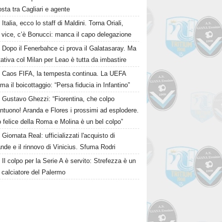
osta tra Cagliari e agente
Italia, ecco lo staff di Maldini. Torna Oriali,
i vice, c’è Bonucci: manca il capo delegazione
Dopo il Fenerbahce ci prova il Galatasaray. Ma
ttativa col Milan per Leao è tutta da imbastire
Caos FIFA, la tempesta continua. La UEFA
ma il boicottaggio: “Persa fiducia in Infantino”
Gustavo Ghezzi: “Fiorentina, che colpo
ntuono! Aranda e Flores i prossimi ad esplodere.
 felice della Roma e Molina è un bel colpo”
Giornata Real: ufficializzati l'acquisto di
de e il rinnovo di Vinicius. Sfuma Rodri
Il colpo per la Serie A è servito: Strefezza è un
 calciatore del Palermo