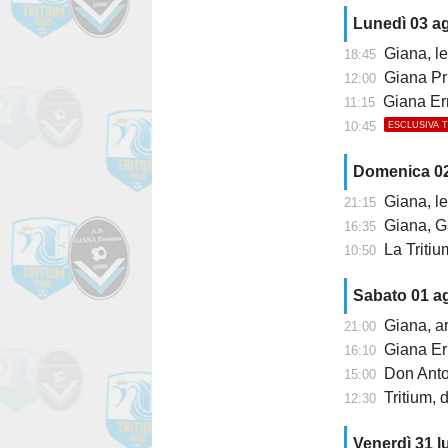
Lunedì 03 a
Giana, le
18:45
Giana Pr
12:00
Giana Erm
11:15
10:45
ESCLUSIVA 
Domenica 0
Giana, le
21:15
Giana, Ga
16:35
La Tritium ri
10:50
Sabato 01 a
Giana, arr
21:00
Giana Erm
16:10
Don Anton
15:00
Tritium, 
12:30
Venerdì 31 l