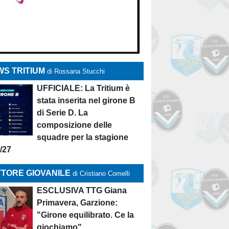
S TRITIUM
di Rossana Stucchi
UFFICIALE: La Tritium è
stata inserita nel girone B
di Serie D. La
composizione delle
squadre per la stagione
/27
TORE GIOVANILE
di Cristiano Comelli
ESCLUSIVA TTG Giana
Primavera, Garzione:
"Girone equilibrato. Ce la
giochiamo"