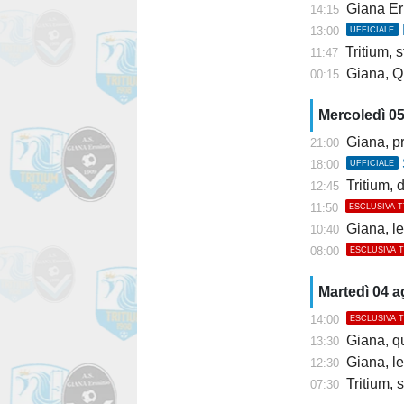
Giana Er
14:15
13:00
UFFICIALE
Tritium, st
11:47
Giana, Q
00:15
Mercoledì 0
Giana, pr
21:00
18:00
UFFICIALE
Tritium, dis
12:45
11:50
ESCLUSIVA 
Giana, l
10:40
08:00
ESCLUSIVA 
Martedì 04 
14:00
ESCLUSIVA 
Giana, q
13:30
Giana, l
12:30
Tritium, s
07:30