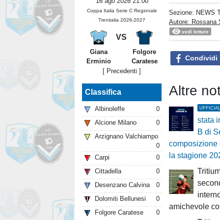
16 ago 2026 21:00
Coppa Italia Serie C Regionale
Sezione:
NEWS T
Trenitalia 2026-2027
Autore: Rossana 
vedi letture
VS
Giana
Folgore
Condividi
Erminio
Caratese
[ Precedenti ]
Altre n
Classifica
Albinoleffe
0
UFFICIA
stata 
Alcione Milano
0
B di S
Arzignano Valchiampo
composizione 
0
la stagione 20
Carpi
0
Tritium
Cittadella
0
second
Desenzano Calvina
0
intern
Dolomiti Bellunesi
0
amichevole co
Folgore Caratese
0