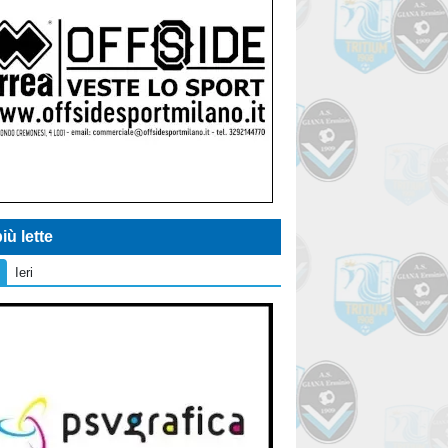
iù lette
Ieri