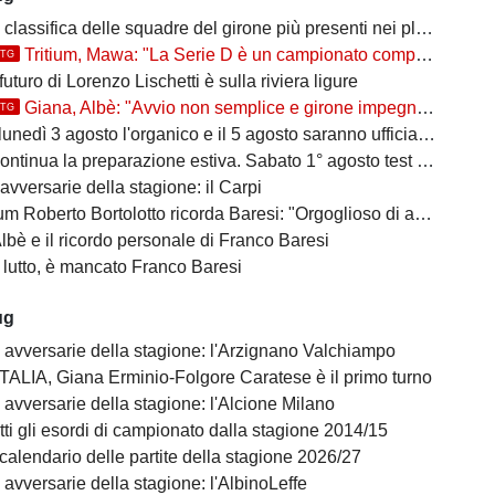
classifica delle squadre del girone più presenti nei playoff
Tritium, Mawa: "La Serie D è un campionato competitivo, ma vogliamo farci rispettare"
TTG
 futuro di Lorenzo Lischetti è sulla riviera ligure
Giana, Albè: "Avvio non semplice e girone impegnativo"
TTG
nedì 3 agosto l'organico e il 5 agosto saranno ufficializzati i gironi
ntinua la preparazione estiva. Sabato 1° agosto test match interno
avversarie della stagione: il Carpi
Roberto Bortolotto ricorda Baresi: "Orgoglioso di aver conosciuto un vero uomo"
bè e il ricordo personale di Franco Baresi
 lutto, è mancato Franco Baresi
ug
e avversarie della stagione: l'Arzignano Valchiampo
ALIA, Giana Erminio-Folgore Caratese è il primo turno
 avversarie della stagione: l'Alcione Milano
tti gli esordi di campionato dalla stagione 2014/15
 calendario delle partite della stagione 2026/27
 avversarie della stagione: l'AlbinoLeffe