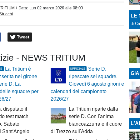
RITIUM
/ Data:
Lun 02 marzo 2026 alle 08:00
Stucchi
LE
di Cr
Tweet
otizie - NEWS TRITIUM
La Tritium è
Serie D,
LE
UFFICIALE
GIA
inserita nel girone
ripescate sei squadre.
erie D. La
Giovedì 6 agosto gironi e
delle squadre per
calendari del campionato
26/27
2026/27
, disputato il
La Tritium riparte dalla
o test match
serie D. Con l'anima
L'A
o. Sabato
biancoazzurra e il cuore
l Sant'Angelo
di Trezzo sull'Adda