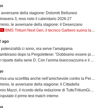
go
 avversarie della stagione: Dolomiti Bellunesi
imavera 3, reso noto il calendario 2026-27
inio, le avversarie della stagione: il Desenzano
BMS Tritium Next Gen, il tecnico Garbero suona la carica per la prossima stagione: "Dovremo cercare di..."
TTG
2 ago
 potenzialità ci sono, ora serve l'amalgama
mbirasio dopo la Pergolettese: "Dobbiamo essere più cinici"
parte dalla serie D. Con l'anima biancoazzurra e il cuore di Trezzo sull'Adda
go
iva una sconfitta anche nell'amichevole contro la Pergolettese
inio, le avversarie della stagione: il Cittadella
io Mazzi, il ricordo della redazione di TuttoTritiumGiana
disputato il primo test match interno
ug