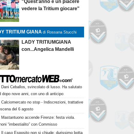
"Quest'anno è un piacere
vedere la Tritium giocare"
Y TRITIUM GIANA
di Rossana Stucchi
LADY TRITIUMGIANA
con...Angelica Mandelli
Dani Ceballos, svincolato di lusso. Ha salutato
 dopo nove anni, con uno di anticipo
Calciomercato no stop - Indiscrezioni, trattative
oscena del 6 agosto
Mastantuono accende Firenze: festa viola.
noni “imbestialito” con Commisso
Il caso Esposito non si chiude: durissimo botta