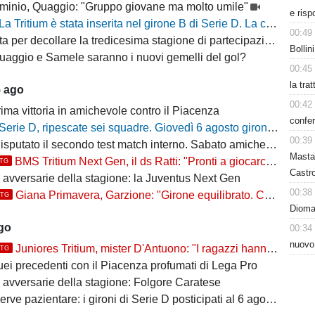
minio, Quaggio: "Gruppo giovane ma molto umile"
e risp
La Tritium è stata inserita nel girone B di Serie D. La composizione delle squadre per la stagione 2026/27
00:49
a per decollare la tredicesima stagione di partecipazione alla D
Bollin
uaggio e Samele saranno i nuovi gemelli del gol?
00:45
la tra
5 ago
00:42
ima vittoria in amichevole contro il Piacenza
confer
Serie D, ripescate sei squadre. Giovedì 6 agosto gironi e calendari del campionato 2026/27
00:39
putato il secondo test match interno. Sabato amichevole col Sant'Angelo
Masta
BMS Tritium Next Gen, il ds Ratti: "Pronti a giocarcela"
TTG
Castro
e avversarie della stagione: la Juventus Next Gen
00:38
Giana Primavera, Garzione: "Girone equilibrato. Ce la giochiamo"
TTG
Dioman
ago
00:34
nuovo
Juniores Tritium, mister D'Antuono: "I ragazzi hanno già un'impostazione, l'obiettivo è cercare..."
TTG
uei precedenti con il Piacenza profumati di Lega Pro
e avversarie della stagione: Folgore Caratese
erve pazientare: i gironi di Serie D posticipati al 6 agosto