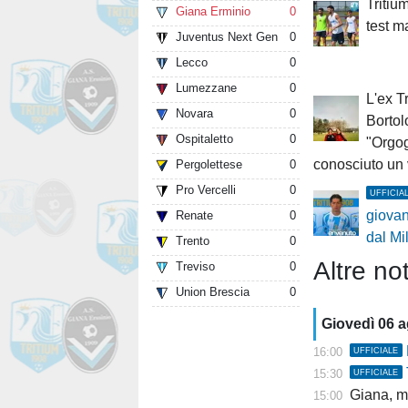
Tritium
Giana Erminio
0
test m
Juventus Next Gen
0
Lecco
0
Lumezzane
0
L'ex T
Novara
0
Bortol
Ospitaletto
0
"Orgog
conosciuto un
Pergolettese
0
Pro Vercelli
0
UFFICIA
giovan
Renate
0
dal Mi
Trento
0
Altre not
Treviso
0
Union Brescia
0
Giovedì 06 
16:00
UFFICIALE
15:30
UFFICIALE
Giana, mis
15:00