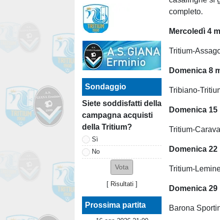
completo.
Mercoledì 4 m
Tritium-Assago
Domenica 8 m
Sondaggio
Tribiano-Tritiu
Siete soddisfatti della
Domenica 15 
campagna acquisti
della Tritium?
Tritium-Carava
Sì
Domenica 22 
No
Tritium-Lemin
[
Risultati
]
Domenica 29 
Prossima partita
Barona Sportin