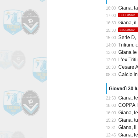
Giana, la 
18:00
17:00
ESCLUSIVA 
Giana, il
16:30
15:30
ESCLUSIVA 
Serie D, lu
15:00
Tritium, co
14:00
Giana le 
13:00
L'ex Tritium 
12:00
Cesare Al
10:30
Calcio in
08:30
Giovedì 30 l
Giana, l
21:53
COPPA IT
18:00
Giana, le
16:00
Giana, tu
15:20
Giana, il
13:31
Giana, le
12:46