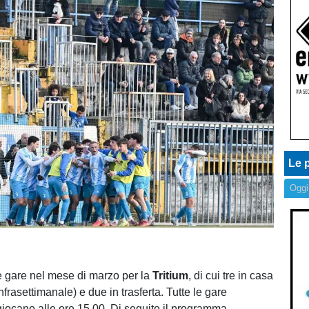
Le p
Oggi
 gare nel mese di marzo per la
Tritium
, di cui tre in casa
nfrasettimanale) e due in trasferta. Tutte le gare
giocano alle ore 15.00. Di seguito il programma