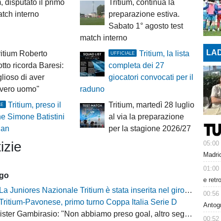
, disputato il primo
Tritium, continua la
atch interno
preparazione estiva.
Sabato 1° agosto test
match interno
LAD
ritium Roberto
Tritium, la lista
UFFICIALE
otto ricorda Baresi:
completa dei 27
lioso di aver
giocatori convocati per il
 vero uomo"
raduno
Tritium, preso il
Tritium, martedì 28 luglio
LE
e Simone Batistini
al via la preparazione
lan
per la stagione 2026/27
izie
05:00
Madrid
01:00
ago
e retr
La Juniores Nazionale Tritium è stata inserita nel girone C
00:56
Tritium-Pavonese, primo turno Coppa Italia Serie D
Antog
ter Gambirasio: "Non abbiamo preso goal, altro segnale positivo"
00:52