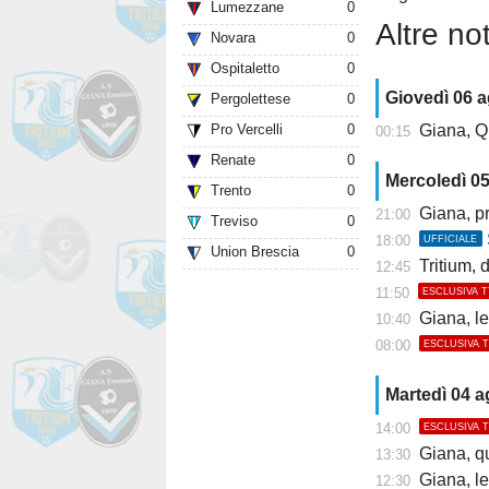
Lumezzane
0
Altre not
Novara
0
Ospitaletto
0
Giovedì 06 
Pergolettese
0
Giana, Q
Pro Vercelli
0
00:15
Renate
0
Mercoledì 0
Trento
0
Giana, pr
21:00
Treviso
0
18:00
UFFICIALE
Union Brescia
0
Tritium, dis
12:45
11:50
ESCLUSIVA 
Giana, l
10:40
08:00
ESCLUSIVA 
Martedì 04 
14:00
ESCLUSIVA 
Giana, q
13:30
Giana, l
12:30