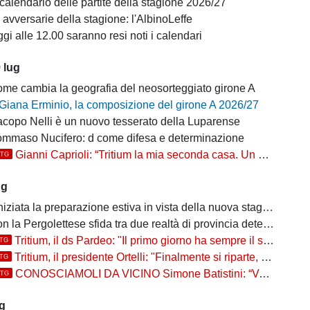
 calendario delle partite della stagione 2026/27
 avversarie della stagione: l'AlbinoLeffe
gi alle 12.00 saranno resi noti i calendari
 lug
ome cambia la geografia del neosorteggiato girone A
Giana Erminio, la composizione del girone A 2026/27
acopo Nelli è un nuovo tesserato della Luparense
ommaso Nucifero: d come difesa e determinazione
Gianni Caprioli: “Tritium la mia seconda casa. Un abbraccio agli ex e un augurio al capitano Scietti”
TTG
ug
niziata la preparazione estiva in vista della nuova stagione
 la Pergolettese sfida tra due realtà di provincia determinate
Tritium, il ds Pardeo: "Il primo giorno ha sempre il suo fascino, si auspica che il nuovo gruppo si possa cimentare"
TTG
Tritium, il presidente Ortelli: "Finalmente si riparte, punteremo a vincere più partite possibili, ho chiesto ai ragazzi di..."
TTG
CONOSCIAMOLI DA VICINO Simone Batistini: “Voglio lottare nel calcio dei grandi e onorare la maglia Tritium”
TTG
ug