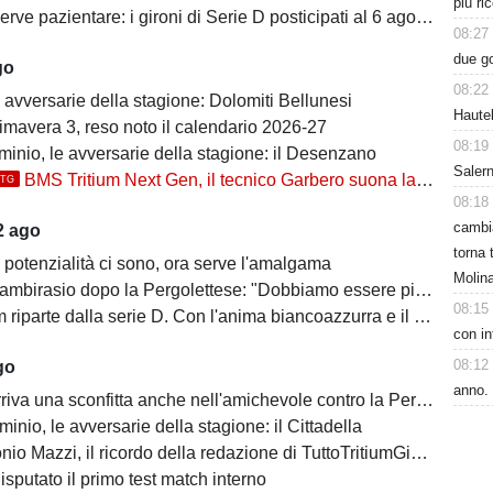
più ri
erve pazientare: i gironi di Serie D posticipati al 6 agosto
08:27
due g
go
08:22
 avversarie della stagione: Dolomiti Bellunesi
Hautek
imavera 3, reso noto il calendario 2026-27
08:19
inio, le avversarie della stagione: il Desenzano
Salern
BMS Tritium Next Gen, il tecnico Garbero suona la carica per la prossima stagione: "Dovremo cercare di..."
TTG
08:18
cambia
2 ago
torna 
 potenzialità ci sono, ora serve l'amalgama
Molin
mbirasio dopo la Pergolettese: "Dobbiamo essere più cinici"
08:15
parte dalla serie D. Con l'anima biancoazzurra e il cuore di Trezzo sull'Adda
con in
08:12
go
anno.
iva una sconfitta anche nell'amichevole contro la Pergolettese
inio, le avversarie della stagione: il Cittadella
io Mazzi, il ricordo della redazione di TuttoTritiumGiana
disputato il primo test match interno