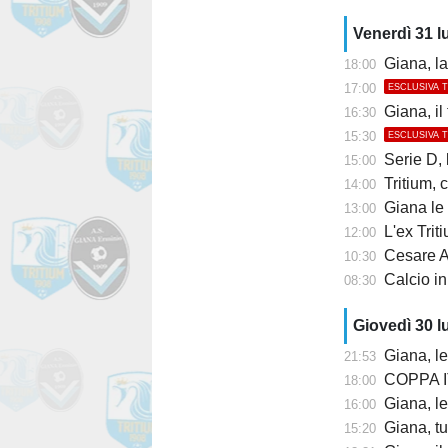
Venerdì 31 l
Giana, la 
18:00
17:00
ESCLUSIVA 
Giana, il
16:30
15:30
ESCLUSIVA 
Serie D, lu
15:00
Tritium, co
14:00
Giana le 
13:00
L'ex Tritium 
12:00
Cesare Al
10:30
Calcio in
08:30
Giovedì 30 l
Giana, l
21:53
COPPA IT
18:00
Giana, le
16:00
Giana, tu
15:20