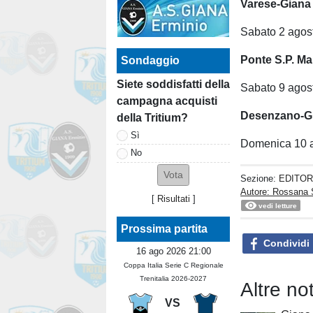
Varese-Giana
Sabato 2 agost
Ponte S.P. Ma
Sondaggio
Siete soddisfatti della
Sabato 9 agost
campagna acquisti
Desenzano-Gi
della Tritium?
Sì
Domenica 10 ag
No
Sezione:
EDITOR
Autore: Rossana 
[
Risultati
]
vedi letture
Prossima partita
Condividi
16 ago 2026 21:00
Coppa Italia Serie C Regionale
Trenitalia 2026-2027
Altre n
VS