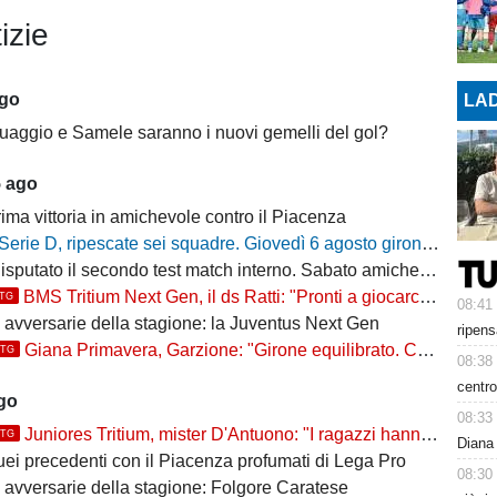
izie
ago
LAD
uaggio e Samele saranno i nuovi gemelli del gol?
5 ago
ima vittoria in amichevole contro il Piacenza
Serie D, ripescate sei squadre. Giovedì 6 agosto gironi e calendari del campionato 2026/27
putato il secondo test match interno. Sabato amichevole col Sant'Angelo
BMS Tritium Next Gen, il ds Ratti: "Pronti a giocarcela"
TTG
08:41
e avversarie della stagione: la Juventus Next Gen
ripens
Giana Primavera, Garzione: "Girone equilibrato. Ce la giochiamo"
TTG
08:38
centro
ago
08:33
Juniores Tritium, mister D'Antuono: "I ragazzi hanno già un'impostazione, l'obiettivo è cercare..."
TTG
Diana 
uei precedenti con il Piacenza profumati di Lega Pro
08:30
e avversarie della stagione: Folgore Caratese