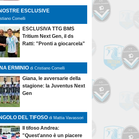
 NOSTRE ESCLUSIVE
istiano Comelli
ESCLUSIVA TTG BMS
Tritium Next Gen, il ds
Ratti: "Pronti a giocarcela"
NA ERMINIO
di Cristiano Comelli
Giana, le avversarie della
stagione: la Juventus Next
Gen
NGOLO DEL TIFOSO
di Mattia Vavassori
Il tifoso Andrea:
"Quest'anno è un piacere