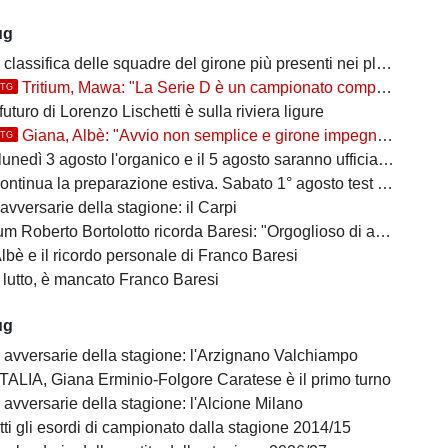
ug
classifica delle squadre del girone più presenti nei playoff
Tritium, Mawa: "La Serie D è un campionato competitivo, ma vogliamo farci rispettare"
TTG
 futuro di Lorenzo Lischetti è sulla riviera ligure
Giana, Albè: "Avvio non semplice e girone impegnativo"
TTG
nedì 3 agosto l'organico e il 5 agosto saranno ufficializzati i gironi
ntinua la preparazione estiva. Sabato 1° agosto test match interno
avversarie della stagione: il Carpi
Roberto Bortolotto ricorda Baresi: "Orgoglioso di aver conosciuto un vero uomo"
bè e il ricordo personale di Franco Baresi
 lutto, è mancato Franco Baresi
ug
e avversarie della stagione: l'Arzignano Valchiampo
ALIA, Giana Erminio-Folgore Caratese è il primo turno
 avversarie della stagione: l'Alcione Milano
tti gli esordi di campionato dalla stagione 2014/15