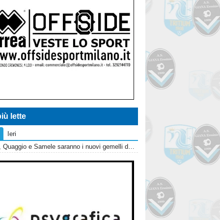
iù lette
Ieri
Giana, Quaggio e Samele saranno i nuovi gemelli del gol?