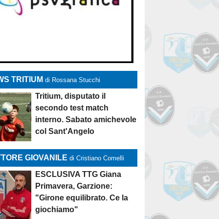
S TRITIUM
di Rossana Stucchi
Tritium, disputato il
secondo test match
interno. Sabato amichevole
col Sant'Angelo
TORE GIOVANILE
di Cristiano Comelli
ESCLUSIVA TTG Giana
Primavera, Garzione:
"Girone equilibrato. Ce la
giochiamo"