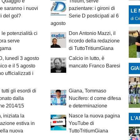
, Quaggio e
Tritium, serve
 saranno i nuovi
pazientare: i gironi di
LE
i del gol?
Serie D posticipati al 6
di Cr
agosto
 le potenzialità ci
Don Antonio Mazzi, il
ora serve
ricordo della redazione
lgama
di TuttoTritiumGiana
D, lunedì 3 agosto
Calcio in lutto, è
nico e il 5 agosto
mancato Franco Baresi
GIA
 ufficializzati i
tutti gli esordi di
Giana, Tommaso
nato dalla
Nucifero: d come difesa
one 2014/15
e determinazione
, iniziata la
Nasce la nuova pagina
L'A
azione estiva in
YouTube di
della nuova
TuttoTritiumGiana