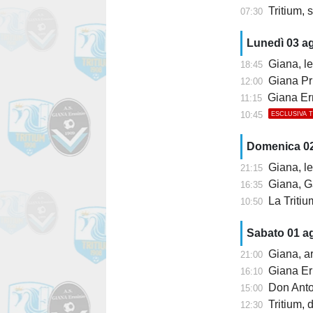
Tritium, s
07:30
Lunedì 03 a
Giana, le
18:45
Giana Pr
12:00
Giana Erm
11:15
10:45
ESCLUSIVA 
Domenica 0
Giana, le
21:15
Giana, Ga
16:35
La Tritium ri
10:50
Sabato 01 a
Giana, arr
21:00
Giana Erm
16:10
Don Anton
15:00
Tritium, 
12:30