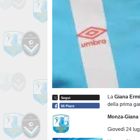
La
Giana Erm
Segui
della prima gar
Mi Piace
Monza-Giana 
Giovedì 24 lugl