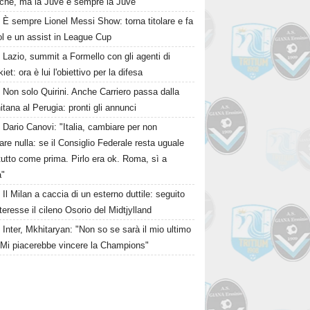
cche, ma la Juve è sempre la Juve"
È sempre Lionel Messi Show: torna titolare e fa
ol e un assist in League Cup
Lazio, summit a Formello con gli agenti di
iet: ora è lui l'obiettivo per la difesa
Non solo Quirini. Anche Carriero passa dalla
itana al Perugia: pronti gli annunci
Dario Canovi: "Italia, cambiare per non
re nulla: se il Consiglio Federale resta uguale
tutto come prima. Pirlo era ok. Roma, sì a
a"
Il Milan a caccia di un esterno duttile: seguito
teresse il cileno Osorio del Midtjylland
Inter, Mkhitaryan: "Non so se sarà il mio ultimo
 Mi piacerebbe vincere la Champions"