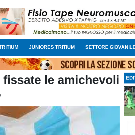
TRITIUM
JUNIORES TRITIUM
SETTORE GIOVANIL
 fissate le amichevoli
EDI
o