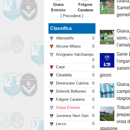
Giana
Giana
Folgore
Samele
Erminio
Caratese
gemell
[ Precedenti ]
Classifica
Giana,
sono, 
Albinoleffe
0
l'ama
Alcione Milano
0
Serie 
Arzignano Valchiampo
0
l'orga
Carpi
0
saranno
gironi
Cittadella
0
Desenzano Calvina
0
Giana, 
campio
Dolomiti Bellunesi
0
stagi
Folgore Caratese
0
Tritium
Giana Erminio
0
prepar
Juventus Next Gen
0
vista 
Lecco
0
stagione