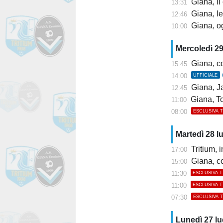
Giana, il
13:31
Giana, le
12:46
Giana, og
10:00
Mercoledì 29
Giana, c
15:45
14:00
UFFICIALE
Giana, J
12:45
Giana, T
11:00
08:00
ESCLUSIVA 
Martedì 28 l
Tritium, i
17:00
Giana, con
15:00
11:30
ESCLUSIVA 
11:00
ESCLUSIVA 
07:30
ESCLUSIVA 
Lunedì 27 l