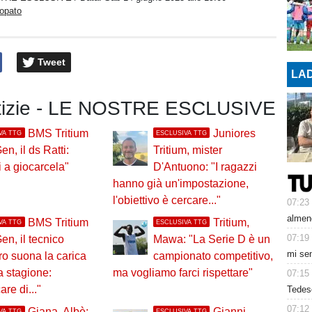
ropato
Tweet
LAD
otizie - LE NOSTRE ESCLUSIVE
BMS Tritium
Juniores
VA TTG
ESCLUSIVA TTG
en, il ds Ratti:
Tritium, mister
i a giocarcela"
D'Antuono: "I ragazzi
hanno già un'impostazione,
l'obiettivo è cercare..."
07:23
almeno
BMS Tritium
Tritium,
VA TTG
ESCLUSIVA TTG
07:19
en, il tecnico
Mawa: "La Serie D è un
mi sen
o suona la carica
campionato competitivo,
a stagione:
ma vogliamo farci rispettare"
07:15
re di..."
Tedesc
07:12
Giana, Albè:
Gianni
VA TTG
ESCLUSIVA TTG