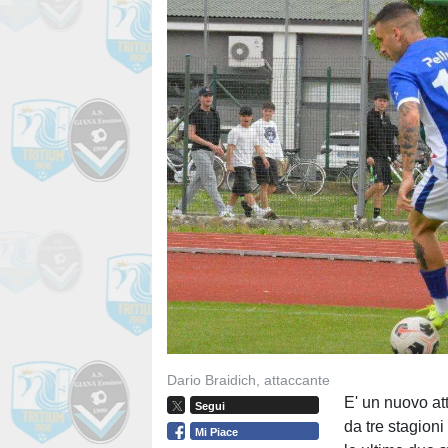
Dario Braidich, attaccante
E' un nuovo at
Segui
da tre stagion
Mi Piace