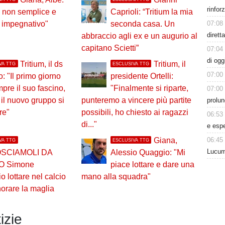
rinfor
 non semplice e
Caprioli: “Tritium la mia
07:08
 impegnativo"
seconda casa. Un
dirett
abbraccio agli ex e un augurio al
capitano Scietti”
07:04
di ogg
Tritium, il ds
Tritium, il
VA TTG
ESCLUSIVA TTG
07:00
: "Il primo giorno
presidente Ortelli:
pre il suo fascino,
"Finalmente si riparte,
07:00
 il nuovo gruppo si
punteremo a vincere più partite
prolun
re"
possibili, ho chiesto ai ragazzi
06:53
di..."
e esp
06:45
Giana,
VA TTG
ESCLUSIVA TTG
Lucum
SCIAMOLI DA
Alessio Quaggio: "Mi
O Simone
piace lottare e dare una
io lottare nel calcio
mano alla squadra"
norare la maglia
izie