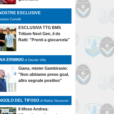
 NOSTRE ESCLUSIVE
istiano Comelli
ESCLUSIVA TTG BMS
Tritium Next Gen, il ds
Ratti: "Pronti a giocarcela"
NA ERMINIO
di Davide Villa
Giana, mister Gambirasio:
"Non abbiamo preso goal,
altro segnale positivo"
NGOLO DEL TIFOSO
di Mattia Vavassori
Il tifoso Andrea: