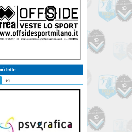
iù lette
Ieri