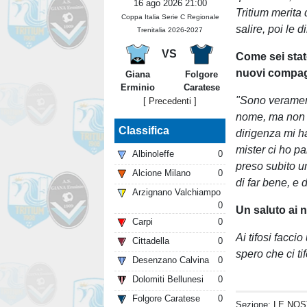
16 ago 2026 21:00
Tritium merita
Coppa Italia Serie C Regionale
salire, poi le 
Trenitalia 2026-2027
VS
Come sei stat
nuovi compag
Giana
Folgore
Erminio
Caratese
"Sono verament
[ Precedenti ]
nome, ma non h
Classifica
dirigenza mi ha
mister ci ho pa
Albinoleffe
0
preso subito un
Alcione Milano
0
di far bene, e d
Arzignano Valchiampo
0
Un saluto ai n
Carpi
0
Ai tifosi facci
Cittadella
0
spero che ci ti
Desenzano Calvina
0
Dolomiti Bellunesi
0
Folgore Caratese
0
Sezione:
LE NOS