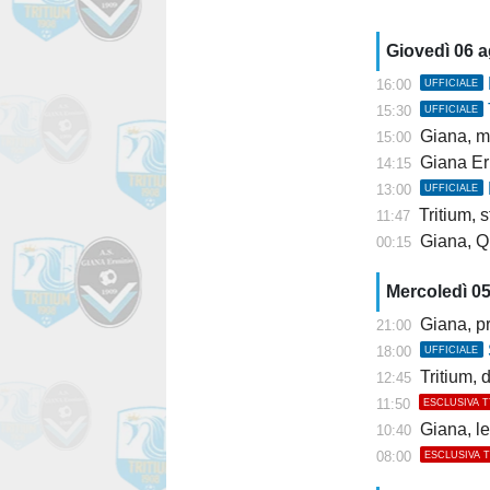
Giovedì 06 
16:00
UFFICIALE
15:30
UFFICIALE
Giana, mis
15:00
Giana Er
14:15
13:00
UFFICIALE
Tritium, st
11:47
Giana, Q
00:15
Mercoledì 0
Giana, pr
21:00
18:00
UFFICIALE
Tritium, dis
12:45
11:50
ESCLUSIVA 
Giana, l
10:40
08:00
ESCLUSIVA 