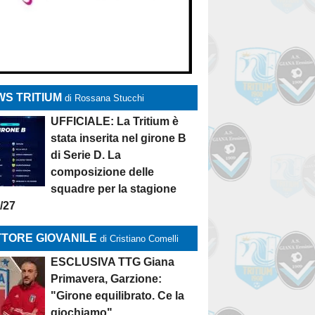
S TRITIUM
di Rossana Stucchi
UFFICIALE: La Tritium è
stata inserita nel girone B
di Serie D. La
composizione delle
squadre per la stagione
/27
TORE GIOVANILE
di Cristiano Comelli
ESCLUSIVA TTG Giana
Primavera, Garzione:
"Girone equilibrato. Ce la
giochiamo"