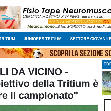
TRITIUM
JUNIORES TRITIUM
SETTORE GIOVANIL
EDI
 DA VICINO -
iettivo della Tritium è
re il campionato"