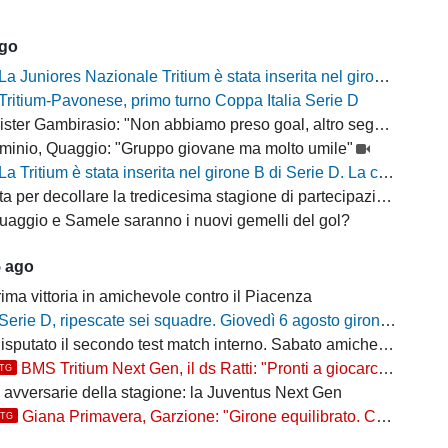
ago
La Juniores Nazionale Tritium è stata inserita nel girone C
Tritium-Pavonese, primo turno Coppa Italia Serie D
ter Gambirasio: "Non abbiamo preso goal, altro segnale positivo"
minio, Quaggio: "Gruppo giovane ma molto umile"
La Tritium è stata inserita nel girone B di Serie D. La composizione delle squadre per la stagione 2026/27
a per decollare la tredicesima stagione di partecipazione alla D
uaggio e Samele saranno i nuovi gemelli del gol?
5 ago
ima vittoria in amichevole contro il Piacenza
Serie D, ripescate sei squadre. Giovedì 6 agosto gironi e calendari del campionato 2026/27
putato il secondo test match interno. Sabato amichevole col Sant'Angelo
BMS Tritium Next Gen, il ds Ratti: "Pronti a giocarcela"
TTG
e avversarie della stagione: la Juventus Next Gen
Giana Primavera, Garzione: "Girone equilibrato. Ce la giochiamo"
TTG