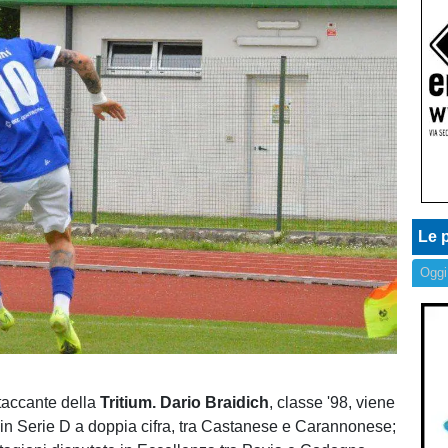
Le p
Oggi
taccante della
Tritium.
Dario Braidich
, classe '98, viene
i in Serie D a doppia cifra, tra Castanese e Carannonese;