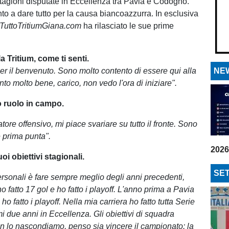
stagioni disputate in Eccellenza tra Pavia e Codogno.
nto a dare tutto per la causa biancoazzurra. In esclusiva
TuttoTritiumGiana.com
ha rilasciato le sue prime
 Tritium, come ti senti.
per il benvenuto. Sono molto contento di essere qui alla
NEW
nto molto bene, carico, non vedo l'ora di iniziare".
o ruolo in campo.
ore offensivo, mi piace svariare su tutto il fronte. Sono
 prima punta".
2026
oi obiettivi stagionali.
SET
personali è fare sempre meglio degli anni precedenti,
o fatto 17 gol e ho fatto i playoff. L'anno prima a Pavia
 ho fatto i playoff. Nella mia carriera ho fatto tutta Serie
imi due anni in Eccellenza. Gli obiettivi di squadra
n lo nascondiamo, penso sia vincere il campionato: la