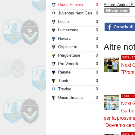
Autore: Andrea P
Giana Erminio
0
vedi letture
Juventus Next Gen
0
Lecco
0
Condividi
Lumezzane
0
Novara
0
Altre n
Ospitaletto
0
Pergolettese
0
ESCLUSI
Pro Vercelli
0
Next G
"Pront
Renate
0
Trento
0
Treviso
0
ESCLUSI
Union Brescia
0
Next G
Garber
per la prossim
"Dovremo cerca
ESCLUSI