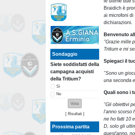
le ultime due 
Braidich è pro
ai microfoni di
dichiarazioni.
Benvenuto alla
"Grazie mille 
Tritium e mi se
Sondaggio
Spiegaci il tu
Siete soddisfatti della
campagna acquisti
"Sono un giocat
della Tritium?
una seconda e
Sì
Quali sono i tu
No
"Gli obiettivi 
l'anno scorso h
[
Risultati
]
ne ho fatti 10 e
D, solo gli ult
Prossima partita
quest'anno, no