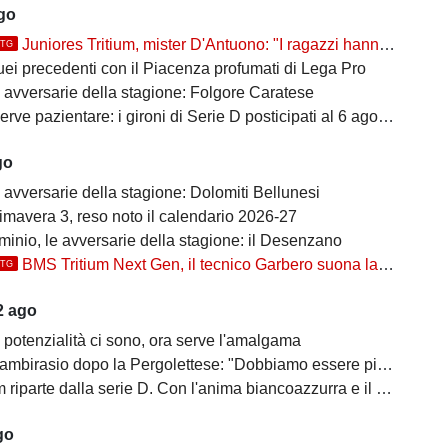
ago
Juniores Tritium, mister D'Antuono: "I ragazzi hanno già un'impostazione, l'obiettivo è cercare..."
TTG
uei precedenti con il Piacenza profumati di Lega Pro
e avversarie della stagione: Folgore Caratese
erve pazientare: i gironi di Serie D posticipati al 6 agosto
go
 avversarie della stagione: Dolomiti Bellunesi
imavera 3, reso noto il calendario 2026-27
inio, le avversarie della stagione: il Desenzano
BMS Tritium Next Gen, il tecnico Garbero suona la carica per la prossima stagione: "Dovremo cercare di..."
TTG
2 ago
 potenzialità ci sono, ora serve l'amalgama
mbirasio dopo la Pergolettese: "Dobbiamo essere più cinici"
parte dalla serie D. Con l'anima biancoazzurra e il cuore di Trezzo sull'Adda
go