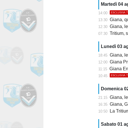
Martedì 04 
14:00
ESCLUSIVA 
Giana, q
13:30
Giana, l
12:30
Tritium, s
07:30
Lunedì 03 a
Giana, le
18:45
Giana Pr
12:00
Giana Erm
11:15
10:45
ESCLUSIVA 
Domenica 0
Giana, le
21:15
Giana, Ga
16:35
La Tritium ri
10:50
Sabato 01 a