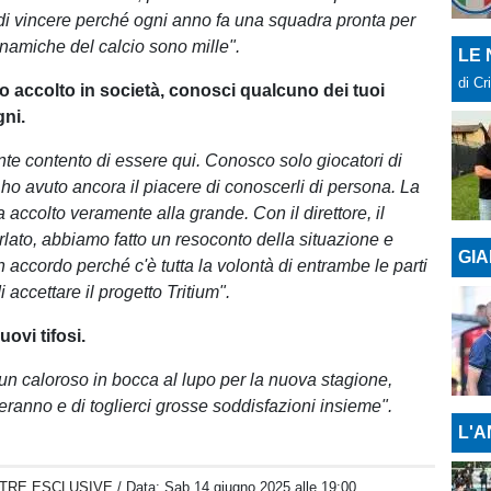
 di vincere perché ogni anno fa una squadra pronta per
dinamiche del calcio sono mille".
LE
di Cr
o accolto in società, conosci qualcuno dei tuoi
ni.
e contento di essere qui. Conosco solo giocatori di
o avuto ancora il piacere di conoscerli di persona. La
 accolto veramente alla grande. Con il direttore, il
rlato, abbiamo fatto un resoconto della situazione e
GIA
 accordo perché c'è tutta la volontà di entrambe le parti
i accettare il progetto Tritium".
uovi tifosi.
o un caloroso in bocca al lupo per la nuova stagione,
feranno e di toglierci grosse soddisfazioni insieme".
L'A
TRE ESCLUSIVE
/ Data:
Sab 14 giugno 2025 alle 19:00