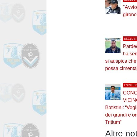
"Avvio
girone
ESCLUSI
Pardeo
ha sem
si auspica che
possa cimenta
ESCLUSI
CONO
VICIN
Batistini: “Vogl
dei grandi e o
Tritium”
Altre not