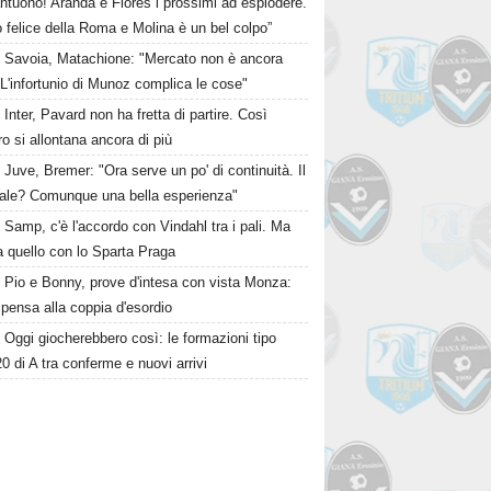
ntuono! Aranda e Flores i prossimi ad esplodere.
 felice della Roma e Molina è un bel colpo”
Savoia, Matachione: "Mercato non è ancora
. L'infortunio di Munoz complica le cose"
Inter, Pavard non ha fretta di partire. Così
 si allontana ancora di più
Juve, Bremer: "Ora serve un po' di continuità. Il
ale? Comunque una bella esperienza"
Samp, c'è l'accordo con Vindahl tra i pali. Ma
 quello con lo Sparta Praga
Pio e Bonny, prove d'intesa con vista Monza:
pensa alla coppia d'esordio
Oggi giocherebbero così: le formazioni tipo
20 di A tra conferme e nuovi arrivi