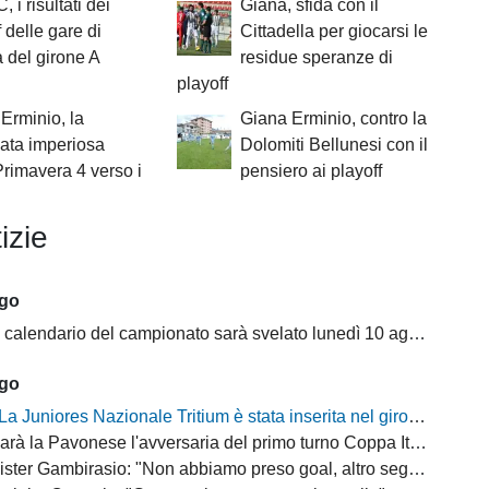
, i risultati dei
Giana, sfida con il
f delle gare di
Cittadella per giocarsi le
 del girone A
residue speranze di
playoff
Erminio, la
Giana Erminio, contro la
ata imperiosa
Dolomiti Bellunesi con il
Primavera 4 verso i
pensiero ai playoff
izie
ago
il calendario del campionato sarà svelato lunedì 10 agosto
ago
La Juniores Nazionale Tritium è stata inserita nel girone C
arà la Pavonese l'avversaria del primo turno Coppa Italia Serie D
ter Gambirasio: "Non abbiamo preso goal, altro segnale positivo"