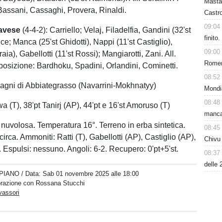
Masta
Bassani, Cassaghi, Provera, Rinaldi.
Castro
09:04
avese
(4-4-2): Carriello; Velaj, Filadelfia, Gandini (32'st
finito
ce; Manca (25'st Ghidotti), Nappi (11'st Castiglio),
09:00
raia), Gabellotti (11'st Rossi); Mangiarotti, Zani. All.
Romero
sposizione: Bardhoku, Spadini, Orlandini, Cominetti.
08:52
agni di Abbiategrasso (Navarrini-Mokhnatyy)
Mondi
08:48
wa (T), 38'pt Tanirj (AP), 44'pt e 16'st Amoruso (T)
manca
a nuvolosa. Temperatura 16°. Terreno in erba sintetica.
08:45
circa. Ammoniti: Ratti (T), Gabellotti (AP), Castiglio (AP),
Chivu 
. Espulsi: nessuno. Angoli: 6-2. Recupero: 0'pt+5'st.
08:37
delle 
PIANO
/ Data:
Sab 01 novembre 2025 alle 18:00
borazione con Rossana Stucchi
vassori