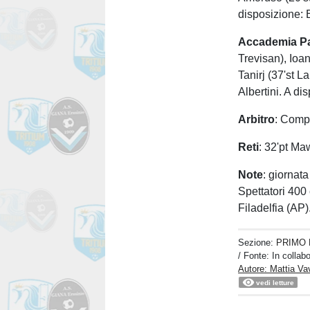
disposizione: 
Accademia
P
Trevisan), Ioan
Tanirj (37'st La
Albertini. A di
Arbitro
: Comp
Reti
: 32'pt Ma
Note
: giornat
Spettatori 400 
Filadelfia (AP)
Sezione:
PRIMO 
/ Fonte: In colla
Autore: Mattia Va
vedi letture