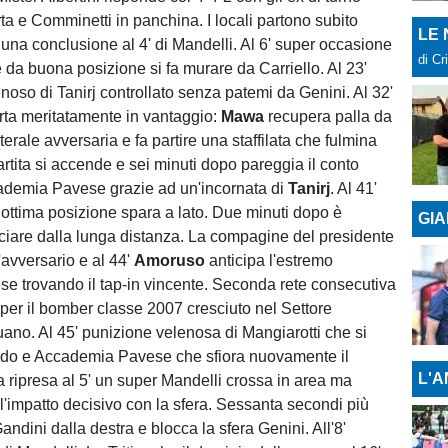
rta e Comminetti in panchina. I locali partono subito
LE
 una conclusione al 4' di Mandelli. Al 6' super occasione
di Cr
 da buona posizione si fa murare da Carriello. Al 23'
noso di Tanirj controllato senza patemi da Genini. Al 32'
orta meritatamente in vantaggio:
Mawa
recupera palla da
erale avversaria e fa partire una staffilata che fulmina
artita si accende e sei minuti dopo pareggia il conto
ccademia Pavese grazie ad un'incornata di
Tanirj
. Al 41'
 ottima posizione spara a lato. Due minuti dopo è
GIA
iare dalla lunga distanza. La compagine del presidente
l'avversario e al 44'
Amoruso
anticipa l'estremo
se trovando il tap-in vincente. Seconda rete consecutiva
per il bomber classe 2007 cresciuto nel Settore
ano. Al 45' punizione velenosa di Mangiarotti che si
ndo e Accademia Pavese che sfiora nuovamente il
L'A
a ripresa al 5' un super Mandelli crossa in area ma
l'impatto decisivo con la sfera. Sessanta secondi più
 Gandini dalla destra e blocca la sfera Genini. All'8'