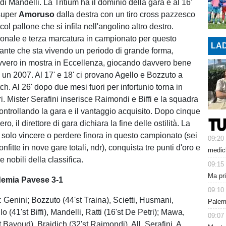
di Mandelli. La Tritium ha il dominio della gara e al 16'
 super
Amoruso
dalla destra con un tiro cross pazzesco
col pallone che si infila nell'angolino altro destro.
onale e terza marcatura in campionato per questo
LAD
ante che sta vivendo un periodo di grande forma,
vvero in mostra in Eccellenza, giocando davvero bene
 un 2007. Al 17' e 18' ci provano Agello e Bozzuto a
ch. Al 26' dopo due mesi fuori per infortunio torna in
. Mister Serafini inserisce Raimondi e Biffi e la squadra
controllando la gara e il vantaggio acquisito. Dopo cinque
ro, il direttore di gara dichiara la fine delle ostilità. La
a solo vincere o perdere finora in questo campionato (sei
09:20
confitte in nove gare totali, ndr), conquista tre punti d'oro e
medich
e nobili della classifica.
09:15
Ma pr
demia Pavese 3-1
09:10
: Genini; Bozzuto (44'st Traina), Scietti, Husmani,
Paler
 (41'st Biffi), Mandelli, Ratti (16'st De Petri); Mawa,
09:07
Bayoud), Braidich (32'st Raimondi). All. Serafini. A