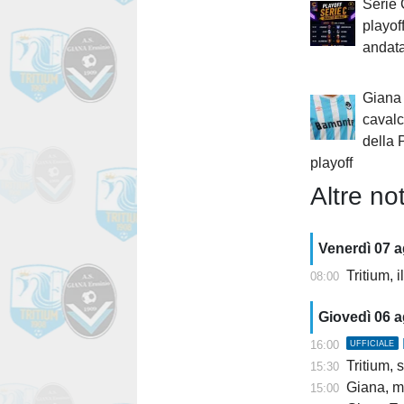
Serie C
playof
andata
Giana 
cavalc
della 
playoff
Altre not
Venerdì 07 
Tritium, 
08:00
Giovedì 06 
16:00
UFFICIALE
Tritium, s
15:30
Giana, mis
15:00