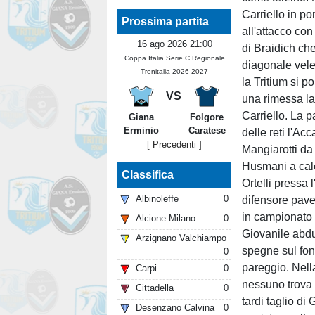
Carriello in po
Prossima partita
all'attacco con
16 ago 2026 21:00
di Braidich che
Coppa Italia Serie C Regionale
diagonale vele
Trenitalia 2026-2027
la Tritium si p
VS
una rimessa lat
Carriello. La p
Giana
Folgore
Erminio
Caratese
delle reti l'A
[ Precedenti ]
Mangiarotti da
Husmani a calc
Classifica
Ortelli pressa 
Albinoleffe
0
difensore pave
in campionato 
Alcione Milano
0
Giovanile abdu
Arzignano Valchiampo
spegne sul fo
0
pareggio. Nell
Carpi
0
nessuno trova 
Cittadella
0
tardi taglio di
Desenzano Calvina
0