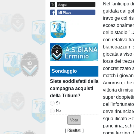
Nell'anticipo
Segui
guidata dai g
Mi Piace
travolge col ris
eccezionalment
dello stadio "
con relativa tr
biancoazzurri 
giocata a viso
forza dei trezz
concretizzato a
Sondaggio
match i giovan
Siete soddisfatti della
Amoruso, che 
campagna acquisti
vittoria di mis
della Tritium?
super doppiet
Sì
dell'infortunat
No
deve rinunciare
squalificato Sc
panchina, sch
[
Risultati
]
come terzino. M