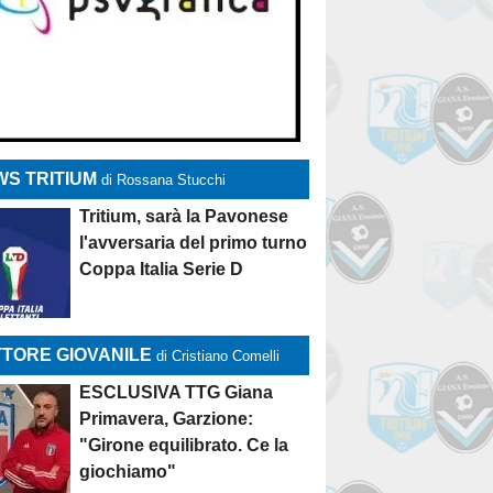
S TRITIUM
di Rossana Stucchi
Tritium, sarà la Pavonese
l'avversaria del primo turno
Coppa Italia Serie D
TORE GIOVANILE
di Cristiano Comelli
ESCLUSIVA TTG Giana
Primavera, Garzione:
"Girone equilibrato. Ce la
giochiamo"