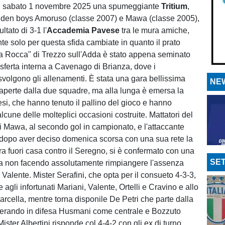
 di sabato 1 novembre 2025 una spumeggiante
Tritium
,
olden boys Amoruso (classe 2007) e Mawa (classe 2005),
ultato di 3-1 l'
Accademia
Pavese
tra le mura amiche,
e solo per questa sfida cambiate in quanto il prato
La Rocca" di Trezzo sull'Adda è stato appena seminato
asferta interna a Cavenago di Brianza, dove i
svolgono gli allenamenti. È stata una gara bellissima
NEW
 aperte dalla due squadre, ma alla lunga è emersa la
esi, che hanno tenuto il pallino del gioco e hanno
lcune delle molteplici occasioni costruite. Mattatori del
i Mawa, al secondo gol in campionato, e l'attaccante
dopo aver deciso domenica scorsa con una sua rete la
ura fuori casa contro il Seregno, si è confermato con una
SET
ta non facendo assolutamente rimpiangere l'assenza
o Valente. Mister Serafini, che opta per il consueto 4-3-3,
 agli infortunati Mariani, Valente, Ortelli e Cravino e allo
arcella, mentre torna disponile De Petri che parte dalla
ierando in difesa Husmani come centrale e Bozzuto
ister Albertini risponde col 4-4-2 con gli ex di turno