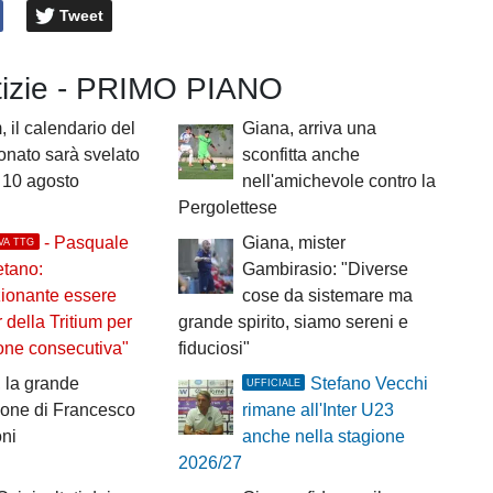
Tweet
otizie - PRIMO PIANO
, il calendario del
Giana, arriva una
nato sarà svelato
sconfitta anche
 10 agosto
nell'amichevole contro la
Pergolettese
- Pasquale
Giana, mister
VA TTG
etano:
Gambirasio: "Diverse
ionante essere
cose da sistemare ma
della Tritium per
grande spirito, siamo sereni e
ione consecutiva"
fiduciosi"
 la grande
Stefano Vecchi
UFFICIALE
ione di Francesco
rimane all'Inter U23
ni
anche nella stagione
2026/27