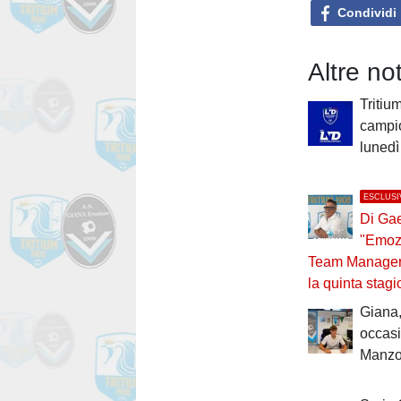
Condividi
Altre n
Tritium
campio
lunedì
ESCLUSI
Di Ga
"Emoz
Team Manager 
la quinta stag
Giana,
occas
Manzo