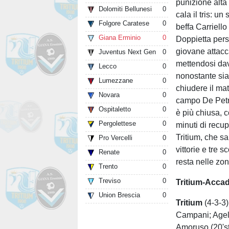
punizione alta 
Dolomiti Bellunesi
0
cala il tris: un
Folgore Caratese
0
beffa Carriello 
Giana Erminio
0
Doppietta pers
giovane attacc
Juventus Next Gen
0
mettendosi da
Lecco
0
nonostante sia
Lumezzane
0
chiudere il mat
Novara
0
campo De Petri
Ospitaletto
0
è più chiusa, 
Pergolettese
0
minuti di recupe
Tritium, che s
Pro Vercelli
0
vittorie e tre s
Renate
0
resta nelle zon
Trento
0
Treviso
0
Tritium-Acca
Union Brescia
0
Trit
ium
(4-3-3)
Campani; Agello
Amoruso (20'st 