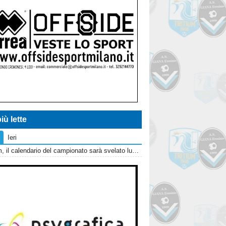
iù lette
Ieri
Tritium, il calendario del campionato sarà svelato lunedì 10 agosto