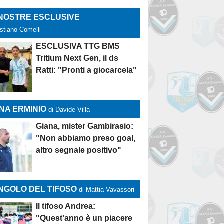
 NOSTRE ESCLUSIVE
istiano Comelli
ESCLUSIVA TTG BMS
Tritium Next Gen, il ds
Ratti: "Pronti a giocarcela"
NA ERMINIO
di Davide Villa
Giana, mister Gambirasio:
"Non abbiamo preso goal,
altro segnale positivo"
NGOLO DEL TIFOSO
di Mattia Vavassori
Il tifoso Andrea:
"Quest'anno è un piacere