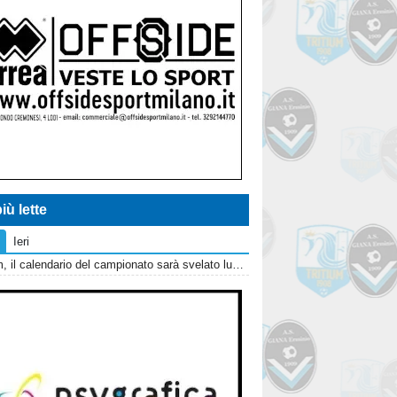
iù lette
Ieri
Tritium, il calendario del campionato sarà svelato lunedì 10 agosto