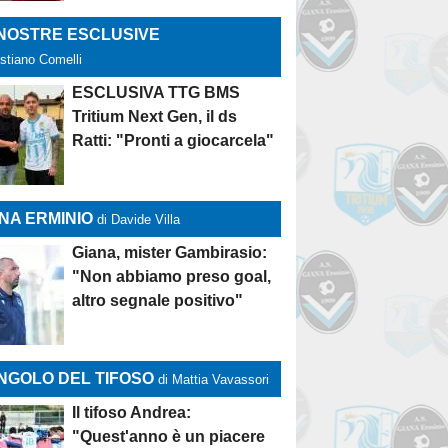
 NOSTRE ESCLUSIVE
istiano Comelli
ESCLUSIVA TTG BMS
Tritium Next Gen, il ds
Ratti: "Pronti a giocarcela"
NA ERMINIO
di Davide Villa
Giana, mister Gambirasio:
"Non abbiamo preso goal,
altro segnale positivo"
NGOLO DEL TIFOSO
di Mattia Vavassori
Il tifoso Andrea:
"Quest'anno è un piacere