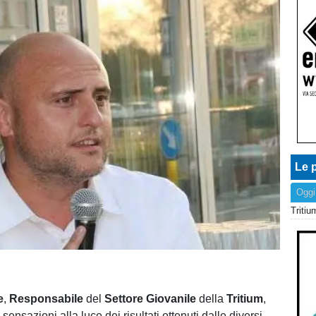
Le p
Oggi
e
,
Responsabile
del
Settore
Giovanile
della
Tritium
,
sensazioni alla luce dei risultati ottenuti dalle diversi