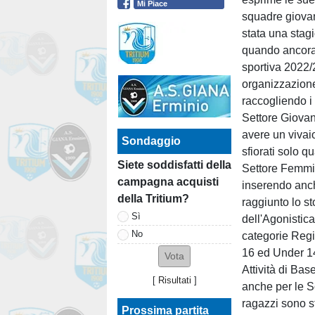
Mi Piace
squadre giovan
stata una stag
quando ancora 
sportiva 2022/
organizzazione
raccogliendo i 
Settore Giovan
avere un vivaio
Sondaggio
sfiorati solo 
Siete soddisfatti della
Settore Femmi
campagna acquisti
inserendo anch
della Tritium?
raggiunto lo s
Sì
dell'Agonistic
No
categorie Regi
16 ed Under 14)
Attività di Base
[
Risultati
]
anche per le S
ragazzi sono s
Prossima partita