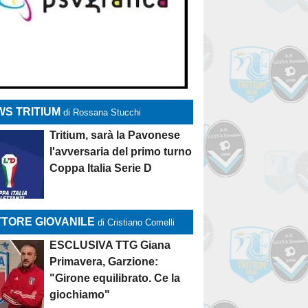
S TRITIUM
di Rossana Stucchi
Tritium, sarà la Pavonese
l'avversaria del primo turno
Coppa Italia Serie D
TORE GIOVANILE
di Cristiano Comelli
ESCLUSIVA TTG Giana
Primavera, Garzione:
"Girone equilibrato. Ce la
giochiamo"