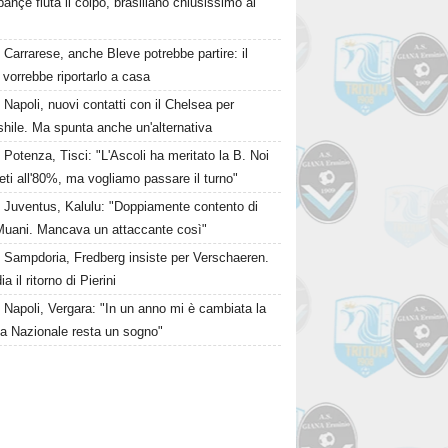
ahçe fiuta il colpo, brasiliano chiusissimo al
Carrarese, anche Bleve potrebbe partire: il
vorrebbe riportarlo a casa
Napoli, nuovi contatti con il Chelsea per
hile. Ma spunta anche un'alternativa
Potenza, Tisci: "L'Ascoli ha meritato la B. Noi
ti all'80%, ma vogliamo passare il turno"
Juventus, Kalulu: "Doppiamente contento di
Muani. Mancava un attaccante così"
Sampdoria, Fredberg insiste per Verschaeren.
a il ritorno di Pierini
Napoli, Vergara: "In un anno mi è cambiata la
La Nazionale resta un sogno"