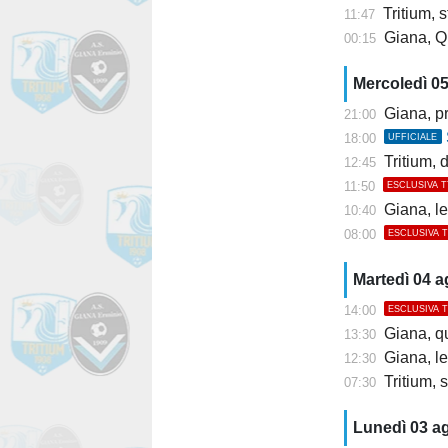
Tritium, st
11:47
Giana, Q
00:15
Mercoledì 0
Giana, pr
21:00
18:00
UFFICIALE
Tritium, dis
12:45
11:50
ESCLUSIVA 
Giana, l
10:40
08:00
ESCLUSIVA 
Martedì 04 
14:00
ESCLUSIVA 
Giana, q
13:30
Giana, l
12:30
Tritium, s
07:30
Lunedì 03 a