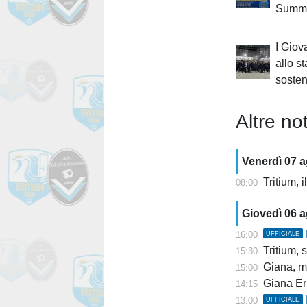
Summe
I Giov
allo s
sosten
Altre not
Venerdì 07 
Tritium, 
08:00
Giovedì 06 
16:00
UFFICIALE
Tritium, s
15:30
Giana, mis
15:00
Giana Er
14:15
13:00
UFFICIALE