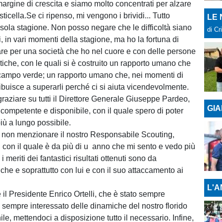
argine di crescita e siamo molto concentrati per alzare
sticella.Se ci ripenso, mi vengono i brividi... Tutto
LE
 sola stagione. Non posso negare che le difficoltà siano
di Cr
i, in vari momenti della stagione, ma ho la fortuna di
are per una società che ho nel cuore e con delle persone
tiche, con le quali si è costruito un rapporto umano che
l campo verde; un rapporto umano che, nei momenti di
tribuisce a superarli perché ci si aiuta vicendevolmente.
graziare su tutti il Direttore Generale Giuseppe Pardeo,
GIA
competente e disponibile, con il quale spero di poter
più a lungo possibile.
 non menzionare il nostro Responsabile Scouting,
 con il quale è da più di u anno che mi sento e vedo più
 i meriti dei fantastici risultati ottenuti sono da
che e soprattutto con lui e con il suo attaccamento ai
L'A
il Presidente Enrico Ortelli, che è stato sempre
è sempre interessato delle dinamiche del nostro florido
le, mettendoci a disposizione tutto il necessario. Infine,