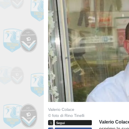
Valerio Colace
© foto di Rino Tinelli
Valerio
Colac
Segui
esprime le sue 