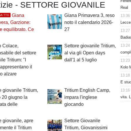
Fenerb
otizie - SETTORE GIOVANILE
Real
Giana
Giana Primavera 3, reso
13:36
VA TTG
era, Garzione:
noto il calendario 2026-
Lecce 
e equilibrato. Ce
27
13:27
Badias
13:24
o Colace,
Settore giovanile Tritium,
comple
sabile del settore
al via gli Open days
le Tritium: "I
dall'1 al 5 luglio
13:23
rappresentano il
Kolo 
mo alzare
13:18
E studi
e giovanile Tritium,
Tritium English Camp,
13:16
vita. 
 20 giugno la
impara l'inglese
ata delle
giocando
e giovanile, apre
Settore Giovanile
lmente il Tritium
Tritium, Giovanissimi