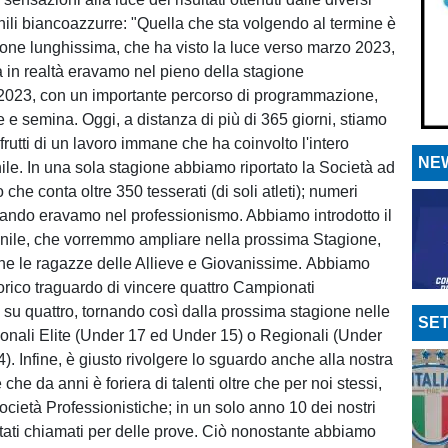
ili biancoazzurre: "Quella che sta volgendo al termine è
ione lunghissima, che ha visto la luce verso marzo 2023,
in realtà eravamo nel pieno della stagione
2023, con un importante percorso di programmazione,
 e semina. Oggi, a distanza di più di 365 giorni, stiamo
frutti di un lavoro immane che ha coinvolto l'intero
NEW
ile. In una sola stagione abbiamo riportato la Società ad
 che conta oltre 350 tesserati (di soli atleti); numeri
quando eravamo nel professionismo. Abbiamo introdotto il
nile, che vorremmo ampliare nella prossima Stagione,
e le ragazze delle Allieve e Giovanissime. Abbiamo
torico traguardo di vincere quattro Campionati
a su quattro, tornando così dalla prossima stagione nelle
SET
onali Elite (Under 17 ed Under 15) o Regionali (Under
. Infine, è giusto rivolgere lo sguardo anche alla nostra
 che da anni è foriera di talenti oltre che per noi stessi,
ocietà Professionistiche; in un solo anno 10 dei nostri
tati chiamati per delle prove. Ciò nonostante abbiamo