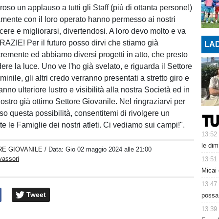
oso un applauso a tutti gli Staff (più di ottanta persone!)
mente con il loro operato hanno permesso ai nostri
cere e migliorarsi, divertendosi. A loro devo molto e va
ZIE! Per il futuro posso dirvi che stiamo già
LAD
remente ed abbiamo diversi progetti in atto, che presto
re la luce. Uno ve l'ho già svelato, e riguarda il Settore
nile, gli altri credo verranno presentati a stretto giro e
nno ulteriore lustro e visibilità alla nostra Società ed in
nostro già ottimo Settore Giovanile. Nel ringraziarvi per
o questa possibilità, consentitemi di rivolgere un
te le Famiglie dei nostri atleti. Ci vediamo sui campi!".
13:52
le dim
E GIOVANILE
/ Data:
Gio 02 maggio 2024 alle 21:00
vassori
13:51
Micai 
13:47
Tweet
possa
13:39