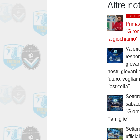
Altre n
ESCLUSI
Primav
"Giron
la giochiamo"
Valeri
respon
giovani
nostri giovani 
futuro, voglia
l'asticella"
Settor
sabato
"Giorn
Famiglie"
Settor
ufficia