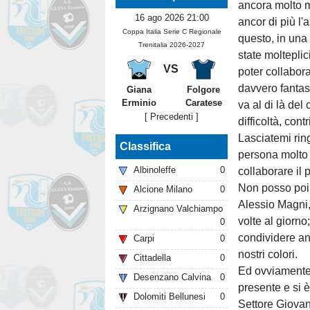
ancora molto m
16 ago 2026 21:00
ancor di più l'a
Coppa Italia Serie C Regionale
questo, in una
Trenitalia 2026-2027
state molteplic
VS
poter collabor
davvero fantas
Giana
Folgore
Erminio
Caratese
va al di là de
[ Precedenti ]
difficoltà, con
Lasciatemi rin
Classifica
persona molto 
Albinoleffe
0
collaborare il 
Non posso poi
Alcione Milano
0
Alessio Magni,
Arzignano Valchiampo
volte al giorno;
0
condividere an
Carpi
0
nostri colori.
Cittadella
0
Ed ovviamente 
Desenzano Calvina
0
presente e si 
Dolomiti Bellunesi
0
Settore Giovani