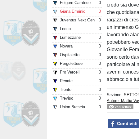
Folgore Caratese
0
credo sia dover
Giana Erminio
0
che quotidiana
ragazzi di cres
Juventus Next Gen
0
un immenso GRA
Lecco
0
lavorando alac
Lumezzane
0
potrebbero vede
Novara
0
Giovanile Femmi
Ospitaletto
0
sono certo dara
Pergolettese
0
particolare al 
avermi concess
Pro Vercelli
0
abbraccio a tut
Renate
0
Trento
0
Sezione:
SETTOR
Treviso
0
Autore: Mattia Va
Union Brescia
0
vedi letture
Condividi