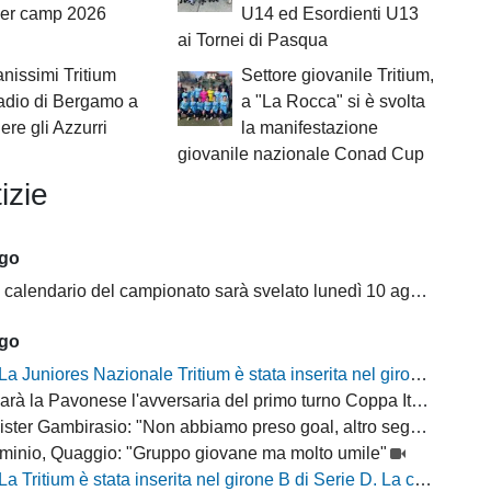
r camp 2026
U14 ed Esordienti U13
ai Tornei di Pasqua
anissimi Tritium
Settore giovanile Tritium,
tadio di Bergamo a
a "La Rocca" si è svolta
ere gli Azzurri
la manifestazione
giovanile nazionale Conad Cup
izie
ago
il calendario del campionato sarà svelato lunedì 10 agosto
ago
La Juniores Nazionale Tritium è stata inserita nel girone C
arà la Pavonese l'avversaria del primo turno Coppa Italia Serie D
ter Gambirasio: "Non abbiamo preso goal, altro segnale positivo"
minio, Quaggio: "Gruppo giovane ma molto umile"
La Tritium è stata inserita nel girone B di Serie D. La composizione delle squadre per la stagione 2026/27