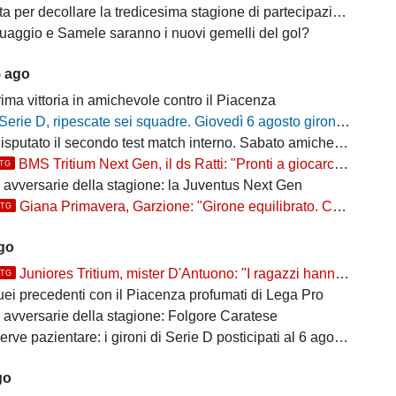
a per decollare la tredicesima stagione di partecipazione alla D
uaggio e Samele saranno i nuovi gemelli del gol?
5 ago
ima vittoria in amichevole contro il Piacenza
Serie D, ripescate sei squadre. Giovedì 6 agosto gironi e calendari del campionato 2026/27
putato il secondo test match interno. Sabato amichevole col Sant'Angelo
BMS Tritium Next Gen, il ds Ratti: "Pronti a giocarcela"
TTG
e avversarie della stagione: la Juventus Next Gen
Giana Primavera, Garzione: "Girone equilibrato. Ce la giochiamo"
TTG
ago
Juniores Tritium, mister D'Antuono: "I ragazzi hanno già un'impostazione, l'obiettivo è cercare..."
TTG
uei precedenti con il Piacenza profumati di Lega Pro
e avversarie della stagione: Folgore Caratese
erve pazientare: i gironi di Serie D posticipati al 6 agosto
go