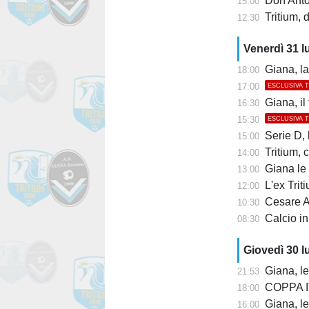
Don Anton
15:00
Tritium, 
12:30
Venerdì 31 l
Giana, la 
18:00
17:00
ESCLUSIVA 
Giana, il
16:30
15:30
ESCLUSIVA 
Serie D, lu
15:00
Tritium, co
14:00
Giana le 
13:00
L'ex Tritium 
12:00
Cesare Al
10:30
Calcio in
08:30
Giovedì 30 l
Giana, l
21:53
COPPA IT
18:00
Giana, le
16:00