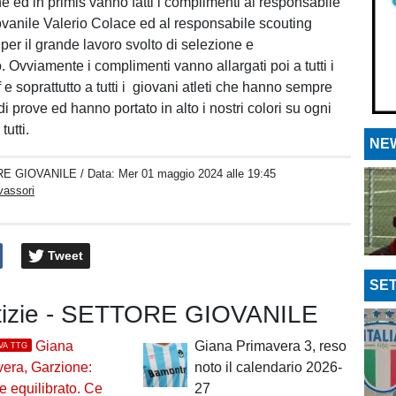
e ed in primis vanno fatti i complimenti al responsabile
ovanile Valerio Colace ed al responsabile scouting
per il grande lavoro svolto di selezione e
 Ovviamente i complimenti vanno allargati poi a tutti i
ff e soprattutto a tutti i giovani atleti che hanno sempre
i prove ed hanno portato in alto i nostri colori su ogni
utti.
NEW
E GIOVANILE
/ Data:
Mer 01 maggio 2024 alle 19:45
vassori
Tweet
SET
otizie - SETTORE GIOVANILE
Giana
Giana Primavera 3, reso
VA TTG
era, Garzione:
noto il calendario 2026-
e equilibrato. Ce
27