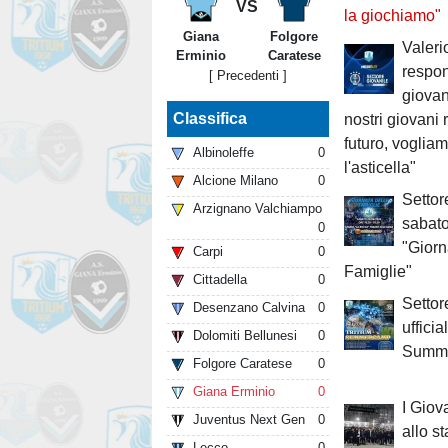
VS
la giochiamo"
Giana
Folgore
Valeri
Erminio
Caratese
respon
[ Precedenti ]
giovani
Classifica
nostri giovani 
futuro, voglia
Albinoleffe
0
l'asticella"
Alcione Milano
0
Settor
Arzignano Valchiampo
sabato
0
"Giorn
Carpi
0
Famiglie"
Cittadella
0
Settor
Desenzano Calvina
0
ufficia
Dolomiti Bellunesi
0
Summe
Folgore Caratese
0
Giana Erminio
0
I Giov
Juventus Next Gen
0
allo s
Lecco
0