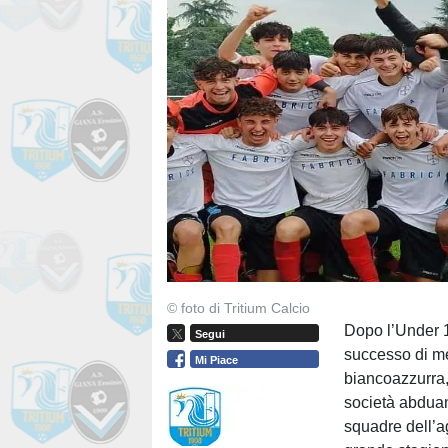
© foto di Tritium Calcio
Dopo l’Under 1
Segui
successo di m
Mi Piace
biancoazzurra, 
società abduan
squadre dell’ag