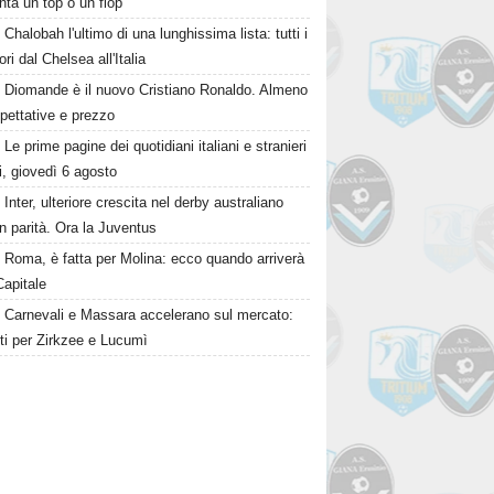
nta un top o un flop"
Chalobah l'ultimo di una lunghissima lista: tutti i
ori dal Chelsea all'Italia
Diomande è il nuovo Cristiano Ronaldo. Almeno
pettative e prezzo
Le prime pagine dei quotidiani italiani e stranieri
i, giovedì 6 agosto
Inter, ulteriore crescita nel derby australiano
 in parità. Ora la Juventus
Roma, è fatta per Molina: ecco quando arriverà
Capitale
Carnevali e Massara accelerano sul mercato:
ti per Zirkzee e Lucumì