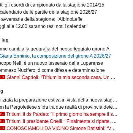
tti gli esordi di campionato dalla stagione 2014/15
 calendario delle partite della stagione 2026/27
 avversarie della stagione: l'AlbinoLeffe
gi alle 12.00 saranno resi noti i calendari
 lug
ome cambia la geografia del neosorteggiato girone A
Giana Erminio, la composizione del girone A 2026/27
acopo Nelli è un nuovo tesserato della Luparense
ommaso Nucifero: d come difesa e determinazione
Gianni Caprioli: “Tritium la mia seconda casa. Un abbraccio agli ex e un augurio al capitano Scietti”
TTG
ug
niziata la preparazione estiva in vista della nuova stagione
 la Pergolettese sfida tra due realtà di provincia determinate
Tritium, il ds Pardeo: "Il primo giorno ha sempre il suo fascino, si auspica che il nuovo gruppo si possa cimentare"
TTG
Tritium, il presidente Ortelli: "Finalmente si riparte, punteremo a vincere più partite possibili, ho chiesto ai ragazzi di..."
TTG
CONOSCIAMOLI DA VICINO Simone Batistini: “Voglio lottare nel calcio dei grandi e onorare la maglia Tritium”
TTG