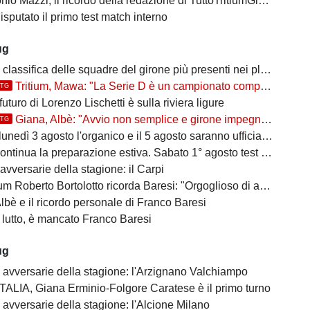
io Mazzi, il ricordo della redazione di TuttoTritiumGiana
disputato il primo test match interno
ug
classifica delle squadre del girone più presenti nei playoff
Tritium, Mawa: "La Serie D è un campionato competitivo, ma vogliamo farci rispettare"
TTG
 futuro di Lorenzo Lischetti è sulla riviera ligure
Giana, Albè: "Avvio non semplice e girone impegnativo"
TTG
nedì 3 agosto l'organico e il 5 agosto saranno ufficializzati i gironi
ntinua la preparazione estiva. Sabato 1° agosto test match interno
avversarie della stagione: il Carpi
Roberto Bortolotto ricorda Baresi: "Orgoglioso di aver conosciuto un vero uomo"
bè e il ricordo personale di Franco Baresi
 lutto, è mancato Franco Baresi
ug
e avversarie della stagione: l'Arzignano Valchiampo
ALIA, Giana Erminio-Folgore Caratese è il primo turno
 avversarie della stagione: l'Alcione Milano