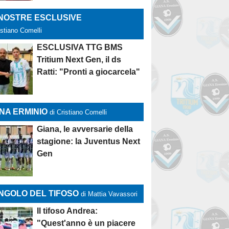
 NOSTRE ESCLUSIVE
istiano Comelli
ESCLUSIVA TTG BMS
Tritium Next Gen, il ds
Ratti: "Pronti a giocarcela"
NA ERMINIO
di Cristiano Comelli
Giana, le avversarie della
stagione: la Juventus Next
Gen
NGOLO DEL TIFOSO
di Mattia Vavassori
Il tifoso Andrea:
"Quest'anno è un piacere