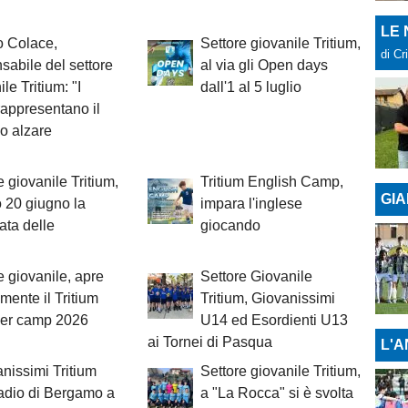
LE
o Colace,
Settore giovanile Tritium,
di Cr
sabile del settore
al via gli Open days
le Tritium: "I
dall'1 al 5 luglio
rappresentano il
mo alzare
e giovanile Tritium,
Tritium English Camp,
GIA
 20 giugno la
impara l'inglese
ata delle
giocando
e giovanile, apre
Settore Giovanile
lmente il Tritium
Tritium, Giovanissimi
r camp 2026
U14 ed Esordienti U13
ai Tornei di Pasqua
L'A
anissimi Tritium
Settore giovanile Tritium,
tadio di Bergamo a
a "La Rocca" si è svolta