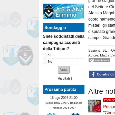
grande stagion
del Settore Gi
Alessio Magni 
coordinamento.
misteri, gli sta
Sondaggio
disputato grand
Siete soddisfatti della
campo. Grandi t
campagna acquisti
della Tritium?
Sezione:
SETTOR
Sì
Autore: Mattia Va
vedi letture
No
Condividi
[
Risultati
]
Altre n
Prossima partita
16 ago 2026 21:00
ESCLUSI
Coppa Italia Serie C Regionale
Primav
Trenitalia 2026-2027
"Giron