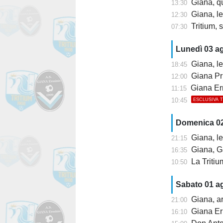
Giana, q
13:30
Giana, l
12:30
Tritium, s
07:30
Lunedì 03 a
Giana, le
18:45
Giana Pr
12:00
Giana Erm
11:15
10:45
ESCLUSIVA 
Domenica 0
Giana, le
21:15
Giana, Ga
16:35
La Tritium ri
10:50
Sabato 01 a
Giana, arr
21:00
Giana Erm
16:10