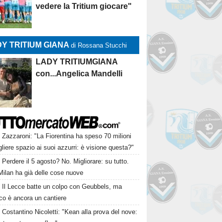
vedere la Tritium giocare"
Y TRITIUM GIANA
di Rossana Stucchi
LADY TRITIUMGIANA
con...Angelica Mandelli
Zazzaroni: "La Fiorentina ha speso 70 milioni
gliere spazio ai suoi azzurri: è visione questa?"
Perdere il 5 agosto? No. Migliorare: su tutto.
Milan ha già delle cose nuove
Il Lecce batte un colpo con Geubbels, ma
cco è ancora un cantiere
Costantino Nicoletti: "Kean alla prova del nove: