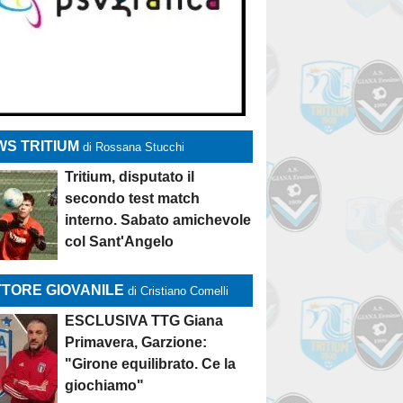
S TRITIUM
di Rossana Stucchi
Tritium, disputato il
secondo test match
interno. Sabato amichevole
col Sant'Angelo
TORE GIOVANILE
di Cristiano Comelli
ESCLUSIVA TTG Giana
Primavera, Garzione:
"Girone equilibrato. Ce la
giochiamo"