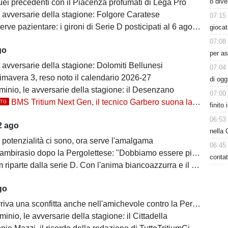
o dive
uei precedenti con il Piacenza profumati di Lega Pro
e avversarie della stagione: Folgore Caratese
07:15
erve pazientare: i gironi di Serie D posticipati al 6 agosto
giocat
07:08
go
per as
 avversarie della stagione: Dolomiti Bellunesi
07:04
imavera 3, reso noto il calendario 2026-27
di ogg
inio, le avversarie della stagione: il Desenzano
07:00
BMS Tritium Next Gen, il tecnico Garbero suona la carica per la prossima stagione: "Dovremo cercare di..."
TTG
finito
06:53
2 ago
nella 
 potenzialità ci sono, ora serve l'amalgama
06:45
mbirasio dopo la Pergolettese: "Dobbiamo essere più cinici"
contat
parte dalla serie D. Con l'anima biancoazzurra e il cuore di Trezzo sull'Adda
go
iva una sconfitta anche nell'amichevole contro la Pergolettese
inio, le avversarie della stagione: il Cittadella