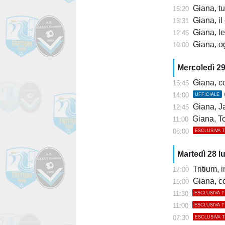
Giana, tu
15:20
Giana, il
13:31
Giana, le
12:46
Giana, og
10:00
Mercoledì 29
Giana, c
15:45
14:00
UFFICIALE
Giana, J
12:45
Giana, T
11:00
08:00
ESCLUSIVA 
Martedì 28 l
Tritium, i
17:00
Giana, con
15:00
11:30
ESCLUSIVA 
11:00
ESCLUSIVA 
07:30
ESCLUSIVA 