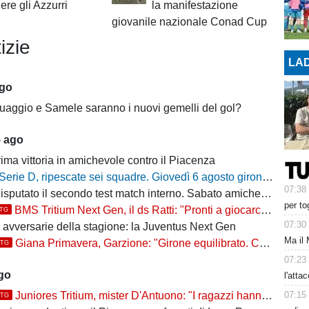
ere gli Azzurri
la manifestazione
giovanile nazionale Conad Cup
izie
LAD
ago
uaggio e Samele saranno i nuovi gemelli del gol?
5 ago
ima vittoria in amichevole contro il Piacenza
Serie D, ripescate sei squadre. Giovedì 6 agosto gironi e calendari del campionato 2026/27
07:38
putato il secondo test match interno. Sabato amichevole col Sant'Angelo
per to
BMS Tritium Next Gen, il ds Ratti: "Pronti a giocarcela"
TTG
07:30
e avversarie della stagione: la Juventus Next Gen
Ma il 
Giana Primavera, Garzione: "Girone equilibrato. Ce la giochiamo"
TTG
07:23
ago
l'atta
07:15
Juniores Tritium, mister D'Antuono: "I ragazzi hanno già un'impostazione, l'obiettivo è cercare..."
TTG