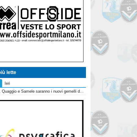
iù lette
Ieri
Giana, Quaggio e Samele saranno i nuovi gemelli del gol?