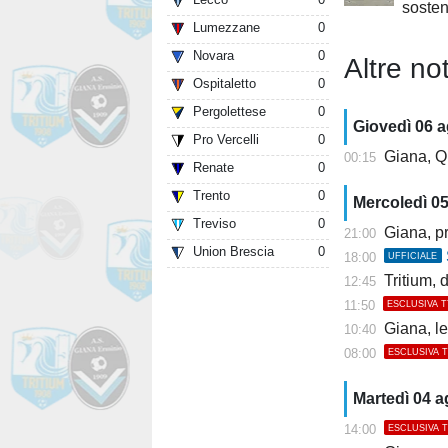
sosten
Lumezzane
0
Novara
0
Altre not
Ospitaletto
0
Pergolettese
0
Giovedì 06 
Pro Vercelli
0
Giana, Q
00:15
Renate
0
Trento
0
Mercoledì 0
Treviso
0
Giana, pr
21:00
Union Brescia
0
18:00
UFFICIALE
Tritium, dis
12:45
11:50
ESCLUSIVA 
Giana, l
10:40
08:00
ESCLUSIVA 
Martedì 04 
14:00
ESCLUSIVA 