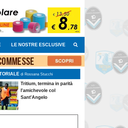
E
LE NOSTRE ESCLUSIVE
TORIALE
di Rossana Stucchi
Tritium, termina in parità
l'amichevole col
Sant'Angelo