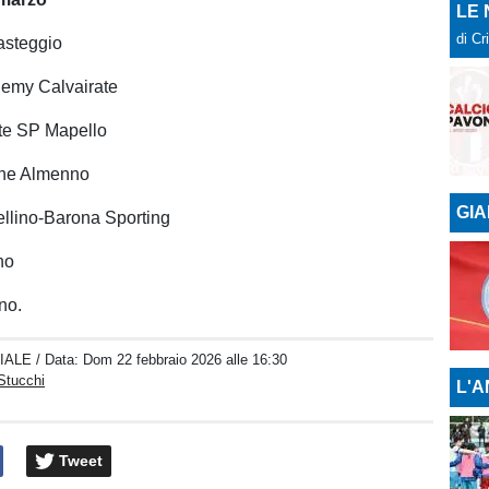
LE
di Cr
asteggio
demy Calvairate
te SP Mapello
ne Almenno
GIA
ellino-Barona Sporting
no
no.
IALE
/ Data:
Dom 22 febbraio 2026 alle 16:30
Stucchi
L'A
Tweet