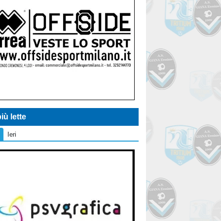
iù lette
Ieri