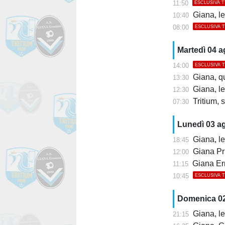
11:50
ESCLUSIVA 
Giana, l
10:40
08:00
ESCLUSIVA 
Martedì 04 
14:00
ESCLUSIVA 
Giana, q
13:30
Giana, l
12:30
Tritium, s
07:30
Lunedì 03 a
Giana, le
18:45
Giana Pr
12:00
Giana Erm
11:15
10:45
ESCLUSIVA 
Domenica 0
Giana, le
21:15