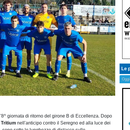
Le p
Oggi
l'8^ giornata di ritorno del girone B di Eccellenza. Dopo
Tritium
nell'anticipo contro il Seregno ed alla luce dei
ni, sono sette le lunghezze di distacco sulle