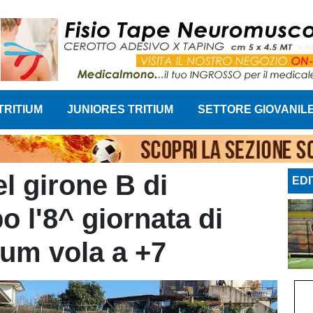
TRITIUM
JUNIORES TRITIUM
SETTORE GIOVANIL
el girone B di
EDI
o l'8^ giornata di
tium vola a +7