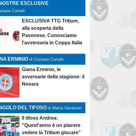
 NOSTRE ESCLUSIVE
istiano Comelli
ESCLUSIVA TTG Tritium,
alla scoperta della
Pavonese. Conosciamo
l'avversaria in Coppa Italia
NA ERMINIO
di Cristiano Comelli
Giana Erminio, le
avversarie della stagione: il
Novara
NGOLO DEL TIFOSO
di Mattia Vavassori
Il tifoso Andrea:
"Quest'anno è un piacere
vedere la Tritium giocare"