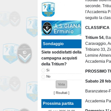
seconde. Tritiu
l'Accademia Pa
seguito la clas
CLASSIFICA
Tritium 54,
Ba
Caravaggio, A
Sondaggio
Tribiano 33, Z
Siete soddisfatti della
Lemine Almenno
campagna acquisti
Accademia Pav
della Tritium?
Sì
PROSSIMO TUR
No
Sabato 28 fe
Baranzatese-Fa
[
Risultati
]
Accademia Pav
Prossima partita
Domenica 1° 