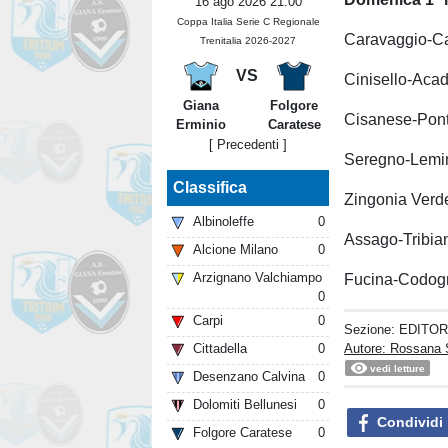
16 ago 2026 21:00
Coppa Italia Serie C Regionale
Caravaggio-C
Trenitalia 2026-2027
VS
Cinisello-Aca
Giana
Folgore
Cisanese-Pon
Erminio
Caratese
[ Precedenti ]
Seregno-Lemi
Classifica
Zingonia Verd
Albinoleffe
0
Assago-Tribia
Alcione Milano
0
Arzignano Valchiampo
Fucina-Codog
0
Carpi
0
Sezione:
EDITOR
Autore: Rossana 
Cittadella
0
vedi letture
Desenzano Calvina
0
Dolomiti Bellunesi
0
Condividi
Folgore Caratese
0