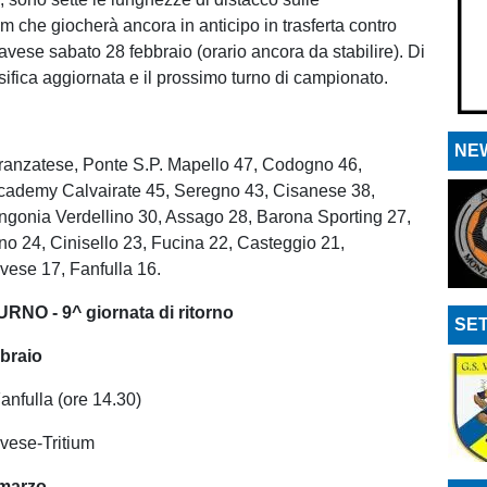
m che giocherà ancora in anticipo in trasferta contro
vese sabato 28 febbraio (orario ancora da stabilire). Di
sifica aggiornata e il prossimo turno di campionato.
NEW
ranzatese, Ponte S.P. Mapello 47, Codogno 46,
cademy Calvairate 45, Seregno 43, Cisanese 38,
ingonia Verdellino 30, Assago 28, Barona Sporting 27,
 24, Cinisello 23, Fucina 22, Casteggio 21,
ese 17, Fanfulla 16.
NO - 9^ giornata di ritorno
SET
bbraio
nfulla (ore 14.30)
ese-Tritium
marzo