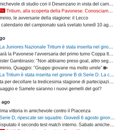
ichevole di studio con il Desenzano in vista del campionato
Tritium, alla scoperta della Pavonese. Conosciamo l'avversaria in Coppa Italia
TTG
inio, le avversarie della stagione: il Lecco
il calendario del campionato sarà svelato lunedì 10 agosto
ago
La Juniores Nazionale Tritium è stata inserita nel girone C
arà la Pavonese l'avversaria del primo turno Coppa Italia Serie D
ter Gambirasio: "Non abbiamo preso goal, altro segnale positivo"
minio, Quaggio: "Gruppo giovane ma molto umile"
La Tritium è stata inserita nel girone B di Serie D. La composizione delle squadre per la stagione 2026/27
a per decollare la tredicesima stagione di partecipazione alla D
uaggio e Samele saranno i nuovi gemelli del gol?
5 ago
ima vittoria in amichevole contro il Piacenza
Serie D, ripescate sei squadre. Giovedì 6 agosto gironi e calendari del campionato 2026/27
putato il secondo test match interno. Sabato amichevole col Sant'Angelo