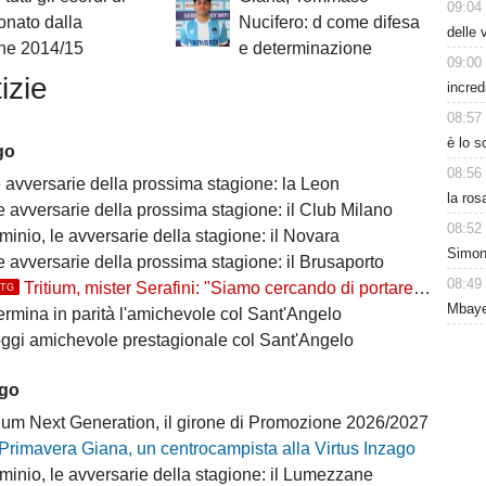
09:04
nato dalla
Nucifero: d come difesa
delle 
one 2014/15
e determinazione
09:00
izie
incred
08:57
è lo 
go
08:56
e avversarie della prossima stagione: la Leon
la ros
le avversarie della prossima stagione: il Club Milano
08:52
inio, le avversarie della stagione: il Novara
Simon
le avversarie della prossima stagione: il Brusaporto
08:49
Tritium, mister Serafini: "Siamo cercando di portare tutti..."
TTG
Mbaye
termina in parità l'amichevole col Sant'Angelo
 oggi amichevole prestagionale col Sant'Angelo
ago
ium Next Generation, il girone di Promozione 2026/2027
Primavera Giana, un centrocampista alla Virtus Inzago
minio, le avversarie della stagione: il Lumezzane