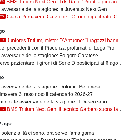
BMS Tritium Next Gen, il ds Ratti: "Pronti a giocarcela"
TTG
e avversarie della stagione: la Juventus Next Gen
Giana Primavera, Garzione: "Girone equilibrato. Ce la giochiamo"
TTG
ago
Juniores Tritium, mister D'Antuono: "I ragazzi hanno già un'impostazione, l'obiettivo è cercare..."
TTG
uei precedenti con il Piacenza profumati di Lega Pro
e avversarie della stagione: Folgore Caratese
erve pazientare: i gironi di Serie D posticipati al 6 agosto
go
 avversarie della stagione: Dolomiti Bellunesi
imavera 3, reso noto il calendario 2026-27
inio, le avversarie della stagione: il Desenzano
BMS Tritium Next Gen, il tecnico Garbero suona la carica per la prossima stagione: "Dovremo cercare di..."
TTG
2 ago
 potenzialità ci sono, ora serve l'amalgama