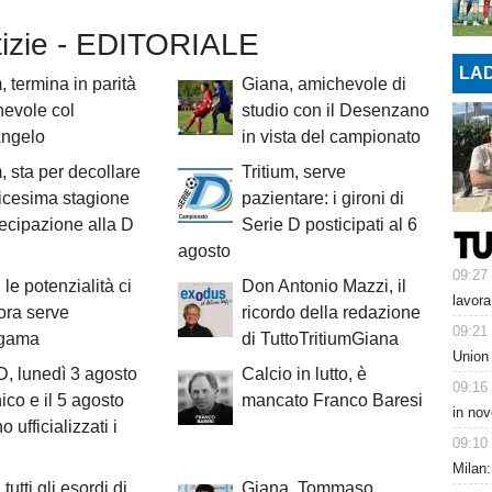
otizie - EDITORIALE
LAD
, termina in parità
Giana, amichevole di
hevole col
studio con il Desenzano
Angelo
in vista del campionato
m, sta per decollare
Tritium, serve
dicesima stagione
pazientare: i gironi di
tecipazione alla D
Serie D posticipati al 6
agosto
09:27
 le potenzialità ci
Don Antonio Mazzi, il
lavora
ora serve
ricordo della redazione
09:21
lgama
di TuttoTritiumGiana
Union
D, lunedì 3 agosto
Calcio in lutto, è
09:16
nico e il 5 agosto
mancato Franco Baresi
in nov
 ufficializzati i
09:10
Milan:
tutti gli esordi di
Giana, Tommaso