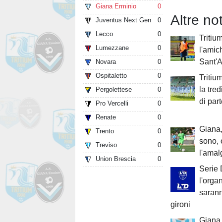
Giana Erminio
0
Altre n
Juventus Next Gen
0
Lecco
0
Tritium
Lumezzane
0
l'amic
Sant'
Novara
0
Ospitaletto
0
Tritiu
la tre
Pergolettese
0
di par
Pro Vercelli
0
Renate
0
Giana,
Trento
0
sono, 
Treviso
0
l'ama
Union Brescia
0
Serie 
l'orga
saranno
gironi
Giana, 