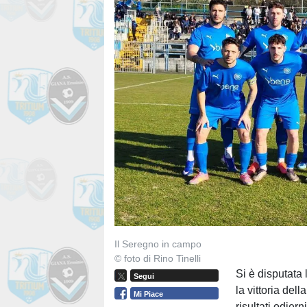
Il Seregno in campo
© foto di Rino Tinelli
Si è disputata 
Segui
la vittoria della
Mi Piace
risultati odier