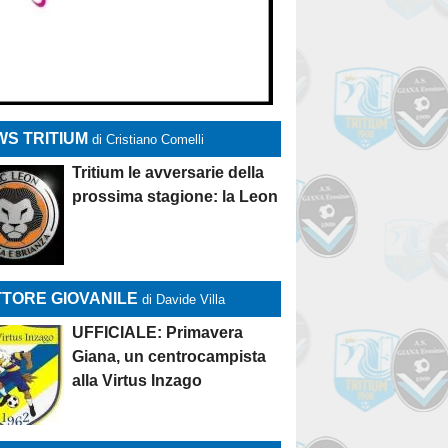
S TRITIUM
di Cristiano Comelli
Tritium le avversarie della
prossima stagione: la Leon
TORE GIOVANILE
di Davide Villa
UFFICIALE: Primavera
Giana, un centrocampista
alla Virtus Inzago