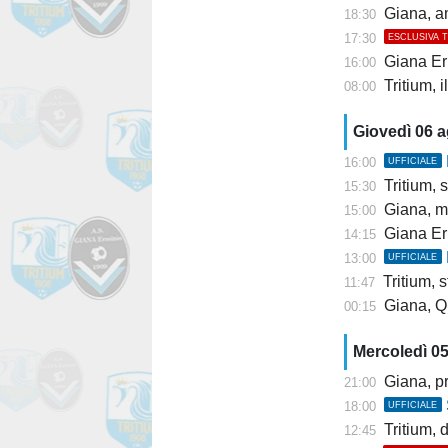
Giana, am
18:30
17:30
ESCLUSIVA 
Giana Erm
16:00
Tritium, 
08:00
Giovedì 06 
16:00
UFFICIALE
Tritium, s
15:30
Giana, mis
15:00
Giana Er
14:15
13:00
UFFICIALE
Tritium, st
11:47
Giana, Q
00:15
Mercoledì 0
Giana, pr
21:00
18:00
UFFICIALE
Tritium, dis
12:45