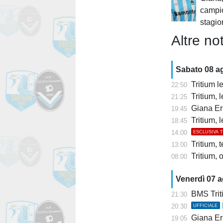
campio
stagi
Altre not
Sabato 08 a
Tritium l
22:50
Tritium, 
21:25
Giana Erm
19:45
Tritium, 
18:45
14:00
ESCLUSIVA 
Tritium, 
13:00
Tritium,
08:00
Venerdì 07 
BMS Trit
21:30
20:30
UFFICIALE
Giana Er
19:05