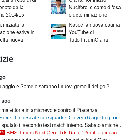
nato dalla
Nucifero: d come difesa
one 2014/15
e determinazione
, iniziata la
Nasce la nuova pagina
azione estiva in
YouTube di
della nuova
TuttoTritiumGiana
izie
ago
uaggio e Samele saranno i nuovi gemelli del gol?
5 ago
ima vittoria in amichevole contro il Piacenza
Serie D, ripescate sei squadre. Giovedì 6 agosto gironi e calendari del campionato 2026/27
putato il secondo test match interno. Sabato amichevole col Sant'Angelo
BMS Tritium Next Gen, il ds Ratti: "Pronti a giocarcela"
TTG