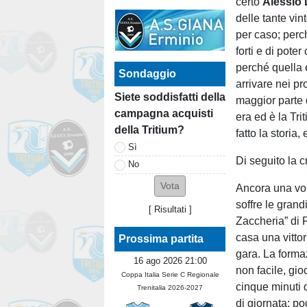
certo
Alessio 
delle tante vin
per caso; perc
forti e di pote
perché quella 
Sondaggio
arrivare nei pr
Siete soddisfatti della
maggior parte d
campagna acquisti
era ed è la Tr
della Tritium?
fatto la storia
Sì
Di seguito la c
No
Ancora una vol
soffre le grand
[
Risultati
]
Zaccheria” di 
casa una vittor
Prossima partita
gara. La forma
16 ago 2026 21:00
non facile, gi
Coppa Italia Serie C Regionale
cinque minuti 
Trenitalia 2026-2027
di giornata: p