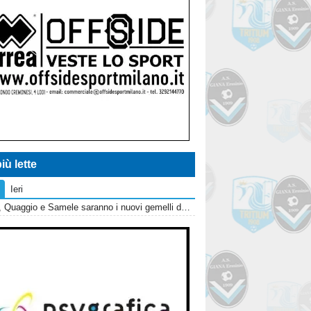
iù lette
Ieri
Giana, Quaggio e Samele saranno i nuovi gemelli del gol?