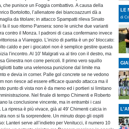
va, che punisce un Foggia combattivo. A causa della
LE
nrico Bortolotto, l’allenatore dei biancoazzurri dà a
di Cr
aglia da titolare; in attacco Spampatti rileva Sinato
li fa il suo ritorno Pansera: sono le uniche due varianti
gara contro il Monza. I padroni di casa confermano invece
ittoriosa a Viareggio. L’inizio di partita è un po’ bloccato:
lto caldo e per i giocatori non è semplice gestire questa
zia l'incontro. Al 10’ Malgrati va al tiro con il destro, ma
casa Ginestra non corre pericoli. Il primo vero squillo
GIA
Gigliotti batte una velenosa punizione dal limite ma
nto e devia in corner. Palle gol concrete se ne vedono
ium non riesce ad essere efficace quando attacca ma il
o punto di vista non è da meno ed i portieri si limitano
amministrazione. Nel finale di tempo Chimenti e Roberto
vano la conclusione vincente, ma in entrambi i casi
 La ripresa è più vivace, già al 49’ Chimenti calcia in
L'A
tra non si fa sorprendere. Un minuto dopo gli ospiti
o: Lanteri serve all’indietro per Venitucci, il numero 10