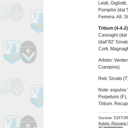
Leidi, Gigliott
Pompilio (dal 5
Ferreira. All. S
Tritium (4-4-2)
Casiraghi (dal
(dall’82’ Sinat
Corti, Magnaghi
Arbitro: Verden
Ciampino).
Reti: Sinato (T)
Note: espulso V
Perpetuini (F),
Tritium. Recupe
Sezione:
EDITOR
Autore: Rossana 