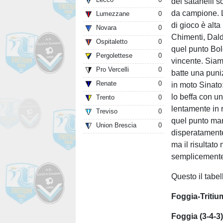
dei satanelli 
da campione. L
Lumezzane
0
di gioco è alt
Novara
0
Chimenti, Dald
Ospitaletto
0
quel punto Bold
Pergolettese
0
vincente. Siamo
Pro Vercelli
0
batte una puniz
Renate
0
in moto Sinato
lo beffa con u
Trento
0
lentamente in 
Treviso
0
quel punto man
Union Brescia
0
disperatamente
ma il risultato
semplicemente 
Questo il tabel
Foggia-Tritiu
Foggia (3-4-3)