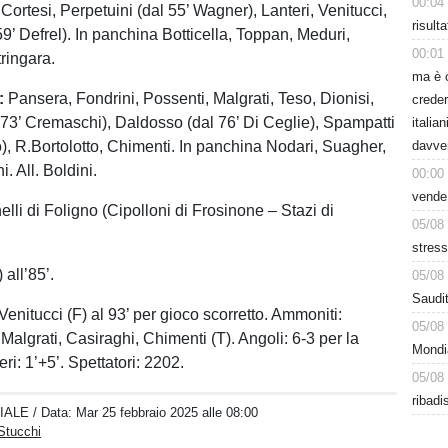
00:04
i, Cortesi, Perpetuini (dal 55’ Wagner), Lanteri, Venitucci,
risult
9’ Defrel). In panchina Botticella, Toppan, Meduri,
00:01
tringara.
ma è 
:
Pansera, Fondrini, Possenti, Malgrati, Teso, Dionisi,
creder
 73’ Cremaschi), Daldosso (dal 76’ Di Ceglie), Spampatti
italia
o), R.Bortolotto, Chimenti. In panchina Nodari, Suagher,
davve
. All. Boldini.
00:00
vende
elli di Foligno (Cipolloni di Frosinone – Stazi di
05/08
stress
 all’85’.
05/08
Saudit
enitucci (F) al 93’ per gioco scorretto. Ammoniti:
05/08
 Malgrati, Casiraghi, Chimenti (T). Angoli: 6-3 per la
Mondi
ri: 1’+5’. Spettatori: 2202.
05/08
ribadi
IALE
/ Data:
Mar 25 febbraio 2025 alle 08:00
Stucchi