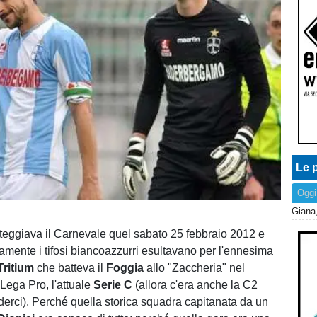
Le p
Oggi
steggiava il Carnevale quel sabato 25 febbraio 2012 e
ente i tifosi biancoazzurri esultavano per l'ennesima
Tritium
che batteva il
Foggia
allo "Zaccheria" nel
Lega Pro, l'attuale
Serie C
(allora c'era anche la C2
nderci). Perché quella storica squadra capitanata da un