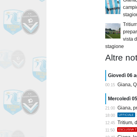
campio
stagi
Tritium
prepar
vista 
stagione
Altre not
Giovedì 06 
Giana, Q
00:15
Mercoledì 0
Giana, pr
21:00
18:00
UFFICIALE
Tritium, dis
12:45
11:50
ESCLUSIVA 