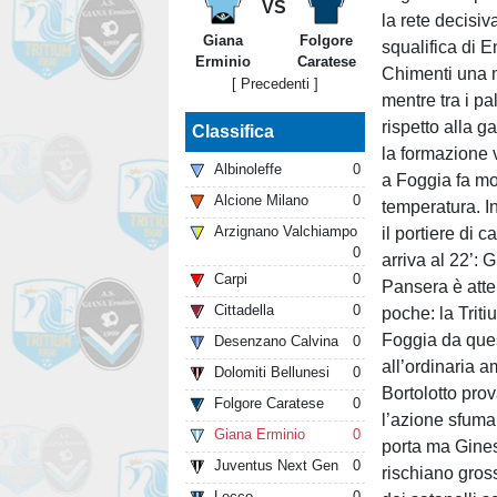
VS
la rete decisi
Giana
Folgore
squalifica di E
Erminio
Caratese
Chimenti una m
[ Precedenti ]
mentre tra i pa
rispetto alla 
Classifica
la formazione v
Albinoleffe
0
a Foggia fa mo
Alcione Milano
0
temperatura. Ini
Arzignano Valchiampo
il portiere di 
0
arriva al 22’: 
Carpi
0
Pansera è atte
Cittadella
0
poche: la Trit
Foggia da quest
Desenzano Calvina
0
all’ordinaria 
Dolomiti Bellunesi
0
Bortolotto pro
Folgore Caratese
0
l’azione sfuma.
Giana Erminio
0
porta ma Gines
Juventus Next Gen
0
rischiano gross
Lecco
0