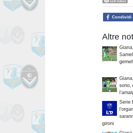
vedi letture
Condividi
Altre n
Giana
Samele
gemell
Giana,
sono, 
l'ama
Serie 
l'orga
saranno
gironi
Giana, 