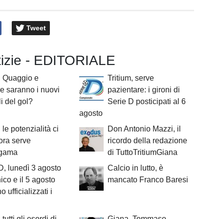
Tweet
otizie - EDITORIALE
, Quaggio e
Tritium, serve
 saranno i nuovi
pazientare: i gironi di
i del gol?
Serie D posticipati al 6
agosto
 le potenzialità ci
Don Antonio Mazzi, il
ora serve
ricordo della redazione
lgama
di TuttoTritiumGiana
D, lunedì 3 agosto
Calcio in lutto, è
nico e il 5 agosto
mancato Franco Baresi
 ufficializzati i
tutti gli esordi di
Giana, Tommaso