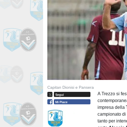
Capitan Dionisi e Pansera
A Trezzo si fe
Segui
contemporaneam
Mi Piace
impresa della
campionato di 
tanto per inte