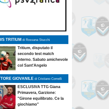
S TRITIUM
di Rossana Stucchi
Tritium, disputato il
secondo test match
interno. Sabato amichevole
col Sant'Angelo
TORE GIOVANILE
di Cristiano Comelli
ESCLUSIVA TTG Giana
Primavera, Garzione:
"Girone equilibrato. Ce la
giochiamo"