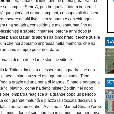
Dionisi
era capace di tutto; perché quella gara era una
te su campi di Serie A; perché quella Tritium non era lì
hé quei giocatori erano campioni, consapevoli di essere
r competere ad alti livelli senza paura e con chiunque;
era una squadra consolidata e mai snaturata fino ad
ofessionisti e saperci rimanere; perché anni dopo la
ei biancoazzurri di allora l'ha dimostrato; perché quella
NEW
itium che noi abbiamo impressa nella memoria, che ha
, e amiamo sempre poter ricordare.
ronaca di una delle tante storiche vittorie.
ta la Tritium dimostra di essere una squadra che non
i platee. I biancoazzurri espugnano lo stadio “Pino
Foggia grazie ad una perla di Manuel Sinato e portano a
SET
ia “di platino”, come ha detto mister Boldini nel dopo
zione lombarda reagisce alla grande dopo un periodo
oca con grande maturità e piazza la stoccata decisiva a
dalla fine. Come contro l’Avellino, è Manuel Sinato l’eroe
ochi minuti dopo il suo ingresso in campo il bomber trova