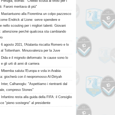
Perugia, Borras: "Chiedo scusa ai tifosi per i
ati. Faroni meritava di più"
Mastantuono alla Fiorentina un colpo pazzesco
come Endrick al Lione: serve spendere e
e nello scouting per i migliori talenti. Giovani
ni: attenzione perché qualcosa sta cambiando
ro
6 agosto 2021, l'Atalanta riscatta Romero e lo
 al Tottenham. Minusvalenza per la Juve
Dida e il mignolo deformato: le cause sono lo
 e gli urti di anni di carriera
Mbemba saluta l'Europa e vola in Arabia
a: giocherà con il neopromosso Al-Diriyah
Inter, Calhanoglu: "Aspettiamo i rientranti dal
ale, compreso Stones"
Infantino resta alla guida della FIFA: il Consiglio
sce "pieno sostegno" al presidente