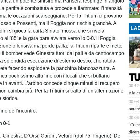
scarica un potente sinistro ma Pansera respinge in angolo
a partita è combattuta e procede a fiammate: l’intensità
a ma le occasioni scarseggiano. Per la Tritium ci provano
osso e Possenti, ma il Foggia non rischia granché. A
LAD
ini si gioca la carta Sinato, mossa che si rivela
 all’85’ e la gara pare avviata verso lo 0-0. Il Foggia
ione offensiva ma perde palla, la Tritium riparte e mette
: il bomber vede Ginestra fuori dai pali e da centrocampo
na splendida esecuzione di esterno destro, che rotola
rete facendo esplodere la panchina biancoazzurra. A
ca pochissimo alla fine con i locali che si buttano
 in avanti. L’arbitro concede cinque minuti di recupero
00:12
 non cambia più. Per la Tritium si tratta di un’affermazione
e le c
storica.
00:08
sarebb
lino dell'incontro:
00:06
m 0-1
"Comm
diver
:
Ginestra, D’Orsi, Cardin, Velardi (dal 75’ Frigerio), De