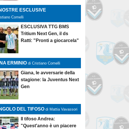
 NOSTRE ESCLUSIVE
istiano Comelli
ESCLUSIVA TTG BMS
Tritium Next Gen, il ds
Ratti: "Pronti a giocarcela"
NA ERMINIO
di Cristiano Comelli
Giana, le avversarie della
stagione: la Juventus Next
Gen
NGOLO DEL TIFOSO
di Mattia Vavassori
Il tifoso Andrea:
"Quest'anno è un piacere