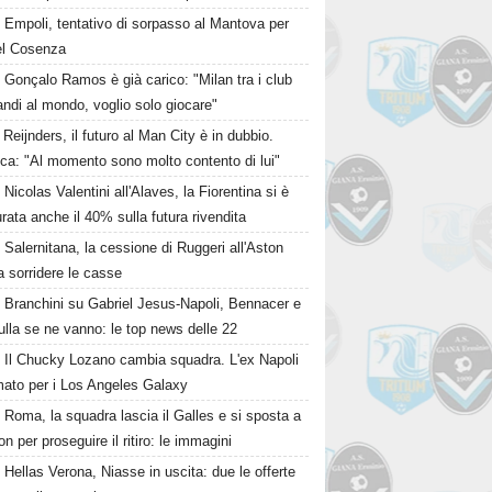
Empoli, tentativo di sorpasso al Mantova per
del Cosenza
Gonçalo Ramos è già carico: "Milan tra i club
andi al mondo, voglio solo giocare"
Reijnders, il futuro al Man City è in dubbio.
ca: "Al momento sono molto contento di lui"
Nicolas Valentini all'Alaves, la Fiorentina si è
rata anche il 40% sulla futura rivendita
Salernitana, la cessione di Ruggeri all'Aston
fa sorridere le casse
Branchini su Gabriel Jesus-Napoli, Bennacer e
lla se ne vanno: le top news delle 22
Il Chucky Lozano cambia squadra. L'ex Napoli
mato per i Los Angeles Galaxy
Roma, la squadra lascia il Galles e si sposta a
on per proseguire il ritiro: le immagini
Hellas Verona, Niasse in uscita: due le offerte