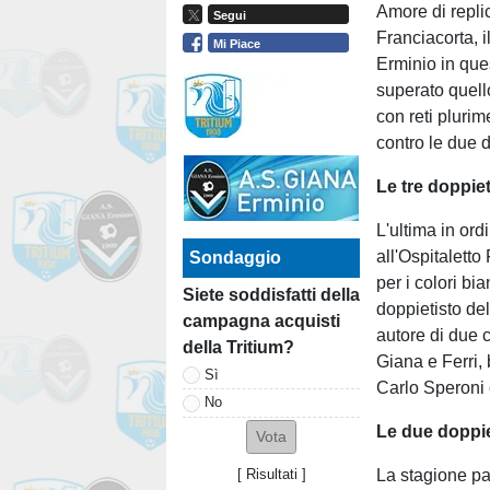
Amore di repli
Segui
Franciacorta, 
Mi Piace
Erminio in qu
superato quell
con reti plurim
contro le due 
Le tre doppie
L'ultima in ord
all'Ospitalett
Sondaggio
per i colori bi
Siete soddisfatti della
doppietisto de
campagna acquisti
autore di due c
della Tritium?
Giana e Ferri, 
Sì
Carlo Speroni 
No
Le due doppie
La stagione pa
[
Risultati
]