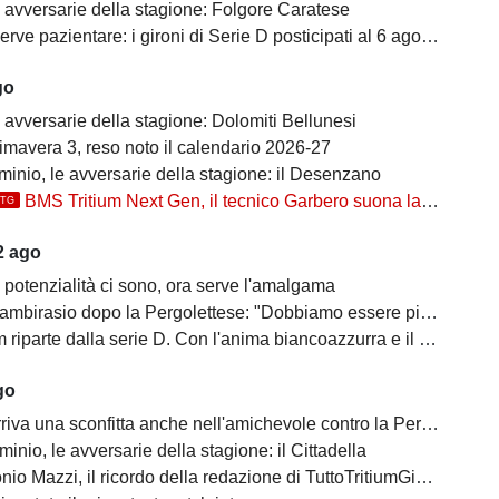
e avversarie della stagione: Folgore Caratese
erve pazientare: i gironi di Serie D posticipati al 6 agosto
go
 avversarie della stagione: Dolomiti Bellunesi
imavera 3, reso noto il calendario 2026-27
inio, le avversarie della stagione: il Desenzano
BMS Tritium Next Gen, il tecnico Garbero suona la carica per la prossima stagione: "Dovremo cercare di..."
TTG
2 ago
 potenzialità ci sono, ora serve l'amalgama
mbirasio dopo la Pergolettese: "Dobbiamo essere più cinici"
parte dalla serie D. Con l'anima biancoazzurra e il cuore di Trezzo sull'Adda
go
iva una sconfitta anche nell'amichevole contro la Pergolettese
inio, le avversarie della stagione: il Cittadella
io Mazzi, il ricordo della redazione di TuttoTritiumGiana