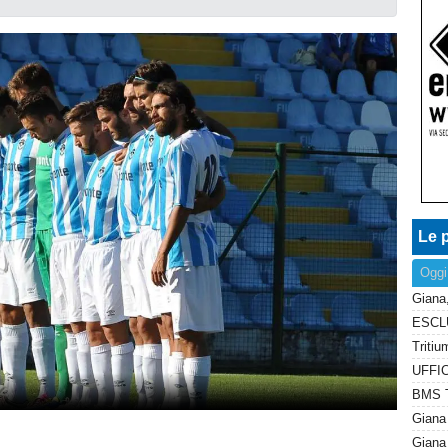
Le p
Oggi
Giana 