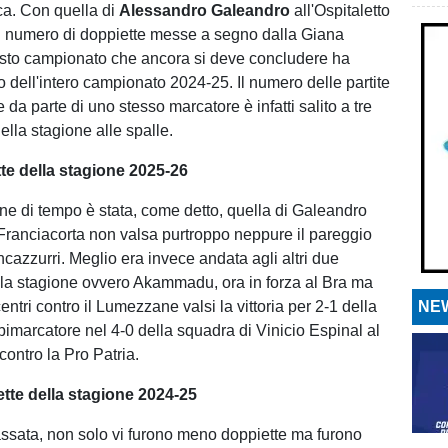
ca. Con quella di
Alessandro Galeandro
all'Ospitaletto
il numero di doppiette messe a segno dalla Giana
esto campionato che ancora si deve concludere ha
o dell'intero campionato 2024-25. Il numero delle partite
e da parte di uno stesso marcatore è infatti salito a tre
della stagione alle spalle.
tte della stagione 2025-26
ine di tempo è stata, come detto, quella di Galeandro
o Franciacorta non valsa purtroppo neppure il pareggio
ancazzurri. Meglio era invece andata agli altri due
lla stagione ovvero Akammadu, ora in forza al Bra ma
entri contro il Lumezzane valsi la vittoria per 2-1 della
NEW
bimarcatore nel 4-0 della squadra di Vinicio Espinal al
contro la Pro Patria.
tte della stagione 2024-25
ssata, non solo vi furono meno doppiette ma furono