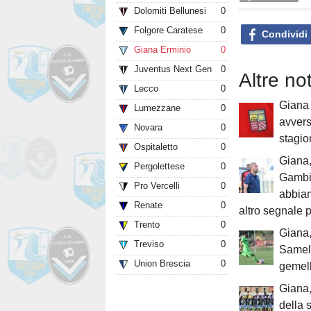
Dolomiti Bellunesi
0
Folgore Caratese
0
Condividi
Giana Erminio
0
Juventus Next Gen
0
Altre n
Lecco
0
Giana 
Lumezzane
0
avvers
Novara
0
stagio
Ospitaletto
0
Giana,
Pergolettese
0
Gambi
Pro Vercelli
0
abbiam
Renate
0
altro segnale p
Trento
0
Giana
Treviso
0
Samele
Union Brescia
0
gemell
Giana,
della 