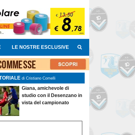
E
LE NOSTRE ESCLUSIVE
TORIALE
di Cristiano Comelli
Giana, amichevole di
studio con il Desenzano in
vista del campionato