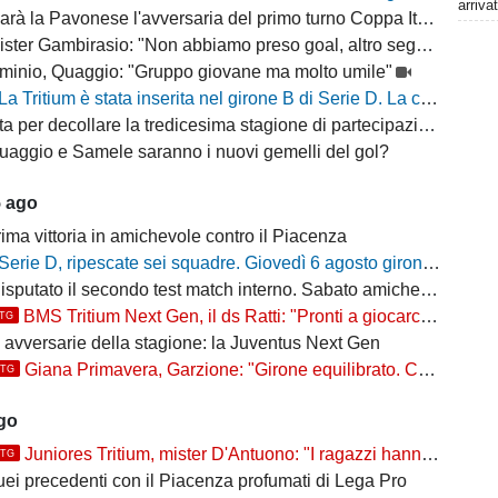
arriva
arà la Pavonese l'avversaria del primo turno Coppa Italia Serie D
ter Gambirasio: "Non abbiamo preso goal, altro segnale positivo"
minio, Quaggio: "Gruppo giovane ma molto umile"
La Tritium è stata inserita nel girone B di Serie D. La composizione delle squadre per la stagione 2026/27
a per decollare la tredicesima stagione di partecipazione alla D
uaggio e Samele saranno i nuovi gemelli del gol?
5 ago
ima vittoria in amichevole contro il Piacenza
Serie D, ripescate sei squadre. Giovedì 6 agosto gironi e calendari del campionato 2026/27
putato il secondo test match interno. Sabato amichevole col Sant'Angelo
BMS Tritium Next Gen, il ds Ratti: "Pronti a giocarcela"
TTG
e avversarie della stagione: la Juventus Next Gen
Giana Primavera, Garzione: "Girone equilibrato. Ce la giochiamo"
TTG
ago
Juniores Tritium, mister D'Antuono: "I ragazzi hanno già un'impostazione, l'obiettivo è cercare..."
TTG
uei precedenti con il Piacenza profumati di Lega Pro