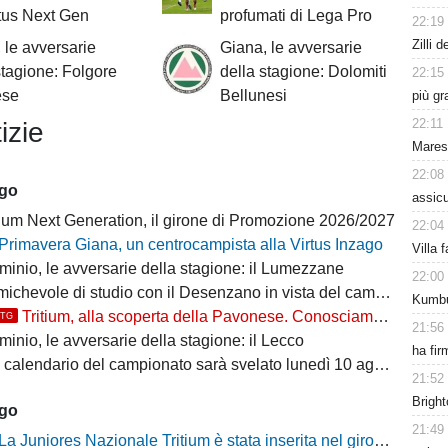
tus Next Gen
profumati di Lega Pro
22:19
Zilli 
 le avversarie
Giana, le avversarie
stagione: Folgore
della stagione: Dolomiti
22:15
ese
Bellunesi
più gr
22:11
izie
Mares
22:08
ago
assicu
ium Next Generation, il girone di Promozione 2026/2027
22:04
Primavera Giana, un centrocampista alla Virtus Inzago
Villa 
minio, le avversarie della stagione: il Lumezzane
22:00
ichevole di studio con il Desenzano in vista del campionato
Kumbu
Tritium, alla scoperta della Pavonese. Conosciamo l'avversaria in Coppa Italia
TTG
21:56
inio, le avversarie della stagione: il Lecco
ha fir
il calendario del campionato sarà svelato lunedì 10 agosto
21:52
Bright
ago
21:49
La Juniores Nazionale Tritium è stata inserita nel girone C