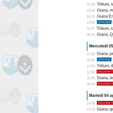
Tritium, s
15:30
Giana, mis
15:00
Giana Er
14:15
13:00
UFFICIALE
Tritium, st
11:47
Giana, Q
00:15
Mercoledì 0
Giana, pr
21:00
18:00
UFFICIALE
Tritium, dis
12:45
11:50
ESCLUSIVA 
Giana, l
10:40
08:00
ESCLUSIVA 
Martedì 04 
14:00
ESCLUSIVA 
Giana, q
13:30