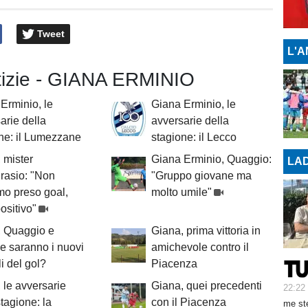
Tweet
L'A
otizie - GIANA ERMINIO
Erminio, le
Giana Erminio, le
arie della
avversarie della
ne: il Lumezzane
stagione: il Lecco
 mister
Giana Erminio, Quaggio:
LAD
rasio: "Non
"Gruppo giovane ma
o preso goal,
molto umile"
ositivo"
, Quaggio e
Giana, prima vittoria in
 saranno i nuovi
amichevole contro il
i del gol?
Piacenza
 le avversarie
Giana, quei precedenti
22:22
stagione: la
con il Piacenza
me ste