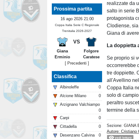
realizzate da 
Prossima partita
salto in serie
protagonista c
16 ago 2026 21:00
Clodiense, sia 
Coppa Italia Serie C Regionale
Trenitalia 2026-2027
Giana di avere 
VS
La doppietta a
Giana
Folgore
Erminio
Caratese
Se proprio si 
[ Precedenti ]
occorrerebbe d
tre doppiette.
Classifica
all'Avellino ne
Albinoleffe
0
Coppa Italia n
solo di campion
Alcione Milano
0
peraltro suscet
Arzignano Valchiampo
termine della
0
Carpi
0
Sezione:
GIANA 
Cittadella
0
Autore: Cristiano 
Desenzano Calvina
0
vedi letture