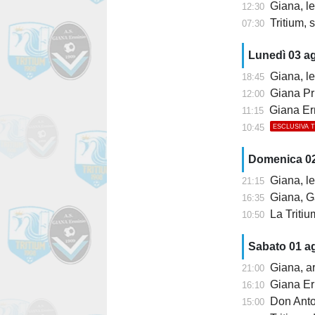
Giana, l
12:30
Tritium, s
07:30
Lunedì 03 a
Giana, le
18:45
Giana Pr
12:00
Giana Erm
11:15
10:45
ESCLUSIVA 
Domenica 0
Giana, le
21:15
Giana, Ga
16:35
La Tritium ri
10:50
Sabato 01 a
Giana, arr
21:00
Giana Erm
16:10
Don Anton
15:00