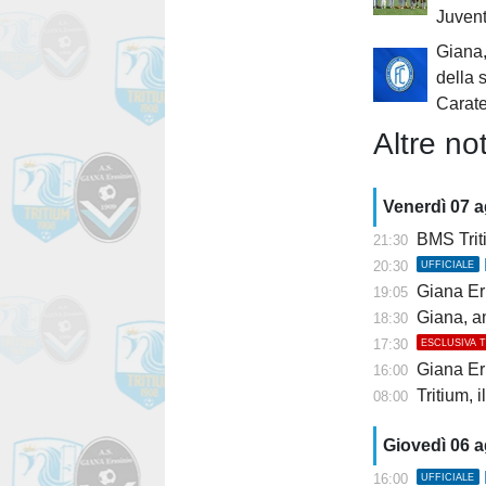
Juven
Giana,
della 
Carat
Altre not
Venerdì 07 
BMS Trit
21:30
20:30
UFFICIALE
Giana Er
19:05
Giana, am
18:30
17:30
ESCLUSIVA 
Giana Erm
16:00
Tritium, 
08:00
Giovedì 06 
16:00
UFFICIALE