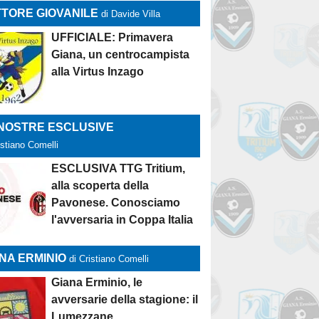
TORE GIOVANILE
di Davide Villa
UFFICIALE: Primavera
Giana, un centrocampista
alla Virtus Inzago
 NOSTRE ESCLUSIVE
istiano Comelli
ESCLUSIVA TTG Tritium,
alla scoperta della
Pavonese. Conosciamo
l'avversaria in Coppa Italia
NA ERMINIO
di Cristiano Comelli
Giana Erminio, le
avversarie della stagione: il
Lumezzane