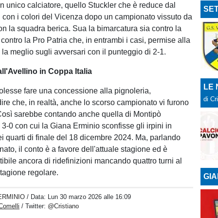
un unico calciatore, quello Stuckler che è reduce dal
SET
 B con i colori del Vicenza dopo un campionato vissuto da
on la squadra berica. Sua la bimarcatura sia contro la
contro la Pro Patria che, in entrambi i casi, permise alla
la meglio sugli avversari con il punteggio di 2-1.
ll'Avellino in Coppa Italia
LE
volesse fare una concessione alla pignoleria,
di Cr
ire che, in realtà, anche lo scorso campionato vi furono
 Così sarebbe contando anche quella di Montipò
l 3-0 con cui la Giana Erminio sconfisse gli irpini in
ei quarti di finale del 18 dicembre 2024. Ma, parlando
ato, il conto è a favore dell'attuale stagione ed è
tibile ancora di ridefinizioni mancando quattro turni al
 stagione regolare.
GIA
ERMINIO
/ Data:
Lun 30 marzo 2026 alle 16:09
Comelli
/ Twitter:
@Cristiano