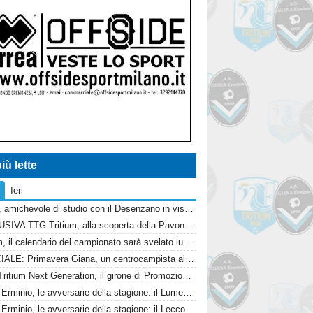
iù lette
Ieri
Giana, amichevole di studio con il Desenzano in vista del campionato
ESCLUSIVA TTG Tritium, alla scoperta della Pavonese. Conosciamo l'avversaria in Coppa Italia
Tritium, il calendario del campionato sarà svelato lunedì 10 agosto
UFFICIALE: Primavera Giana, un centrocampista alla Virtus Inzago
BMS Tritium Next Generation, il girone di Promozione 2026/2027
Giana Erminio, le avversarie della stagione: il Lumezzane
Erminio, le avversarie della stagione: il Lecco