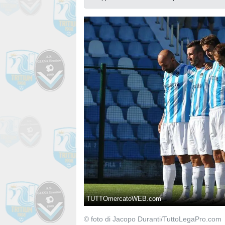
TUTTOmercatoWEB.com
© foto di Jacopo Duranti/TuttoLegaPro.com