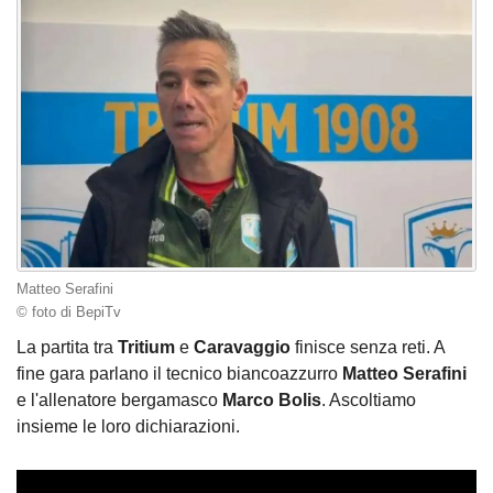
Matteo Serafini
© foto di BepiTv
La partita tra
Tritium
e
Caravaggio
finisce senza reti. A
fine gara parlano il tecnico biancoazzurro
Matteo
Serafini
e l'allenatore bergamasco
Marco
Bolis
. Ascoltiamo
insieme le loro dichiarazioni.